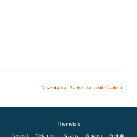
Dotakni priču – Svjetski dan zaštite životinja
Themeisle
Novosti
Djelatnost
Katalog
O nama
Kontakt