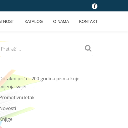
fa-
facebook
ATNOST
KATALOG
O NAMA
KONTAKT
Dotakni priču- 200 godina pisma koje
mijenja svijet
Promotivni letak
Novosti
Knjige