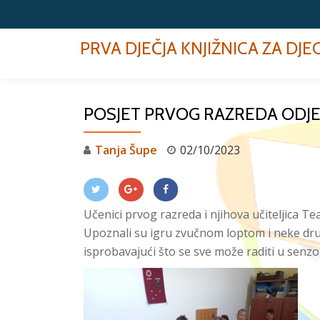
Skip
PRVA DJEČJA KNJIŽNICA ZA DJ
to
content
POSJET PRVOG RAZREDA ODJE
Tanja Šupe
02/10/2023
Učenici prvog razreda i njihova učiteljica Tea
Upoznali su igru zvučnom loptom i neke drug
isprobavajući što se sve može raditi u senzo