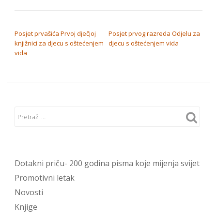
NAVIGACIJA OBJAVA
Posjet prvašića Prvoj dječjoj
Posjet prvog razreda Odjelu za
knjižnici za djecu s oštećenjem
djecu s oštećenjem vida
vida
Dotakni priču- 200 godina pisma koje mijenja svijet
Promotivni letak
Novosti
Knjige