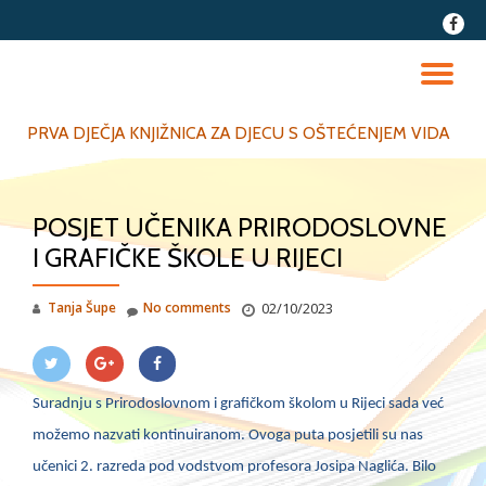
fa-
faceb
Skip
to
TO
content
NA
PRVA DJEČJA KNJIŽNICA ZA DJECU S OŠTEĆENJEM VIDA
POSJET UČENIKA PRIRODOSLOVNE
I GRAFIČKE ŠKOLE U RIJECI
Tanja Šupe
No comments
02/10/2023
Suradnju s Prirodoslovnom i grafičkom školom u Rijeci sada već
možemo nazvati kontinuiranom. Ovoga puta posjetili su nas
učenici 2. razreda pod vodstvom profesora Josipa Naglića. Bilo