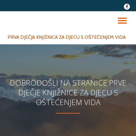
fa-
faceb
Skip
to
TO
content
NA
PRVA DJEČJA KNJIŽNICA ZA DJECU S OŠTEĆENJEM VIDA
DOBRODOŠLI NA STRANICE PRVE
DJEČJE KNJIŽNICE ZA DJECU S
OŠTEĆENJEM VIDA