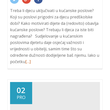
Treba li djecu uključivati u kućanske poslove?
Koji su poslovi prigodni za djecu predškolske
dobi? Kako motivirati dijete da (redovito) obavlja
kućanske poslove? Trebaju li djeca za iste biti
nagrađena? Sudjelovanje u kućanskim
poslovima djetetu daje osjećaj važnosti i
vrijednosti u obitelji, samim time što su
određene dužnosti dodijeljene baš njemu. Iako u
Read
početku
[…]
more
about
Uključivanje
djeteta
02
u
PRO
kućanske
poslove