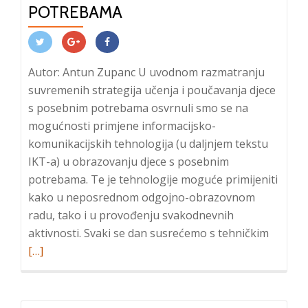
POTREBAMA
Autor: Antun Zupanc U uvodnom razmatranju
suvremenih strategija učenja i poučavanja djece
s posebnim potrebama osvrnuli smo se na
mogućnosti primjene informacijsko-
komunikacijskih tehnologija (u daljnjem tekstu
IKT-a) u obrazovanju djece s posebnim
potrebama. Te je tehnologije moguće primijeniti
kako u neposrednom odgojno-obrazovnom
radu, tako i u provođenju svakodnevnih
Read
aktivnosti. Svaki se dan susrećemo s tehničkim
more
[…]
about
Primje
IKT-