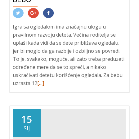
Igra sa ogledalom ima značajnu ulogu u
pravilnom razvoju deteta. Većina roditelja se
uplaši kada vidi da se dete približava ogledalu,
jer bi moglo da ga razbije i ozbiljno se povredi.
To je, svakako, moguće, ali zato treba preduzeti
određene mere da se to spreči, a nikako
uskraćivati detetu korišćenje ogledala. Za bebu
Read
uzrasta 12
[…]
more
about
Ogledalo
–
15
važna
SIJ
igračka