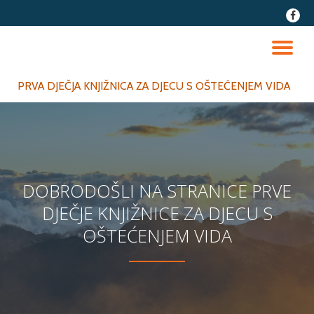
fa-
faceb
Skip
to
TO
content
NA
PRVA DJEČJA KNJIŽNICA ZA DJECU S OŠTEĆENJEM VIDA
DOBRODOŠLI NA STRANICE PRVE
DJEČJE KNJIŽNICE ZA DJECU S
OŠTEĆENJEM VIDA