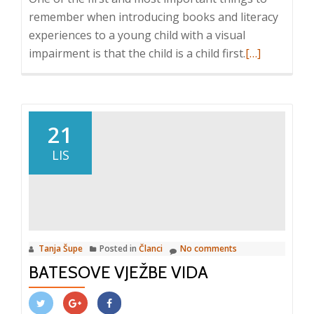
remember when introducing books and literacy
experiences to a young child with a visual
Read
impairment is that the child is a child first.
[…]
more
about
10
Tips
21
to
LIS
Introduce
Reading
to
a
Young
Tanja Šupe
Posted in
Članci
No comments
Child
BATESOVE VJEŽBE VIDA
Who
Is
Blind