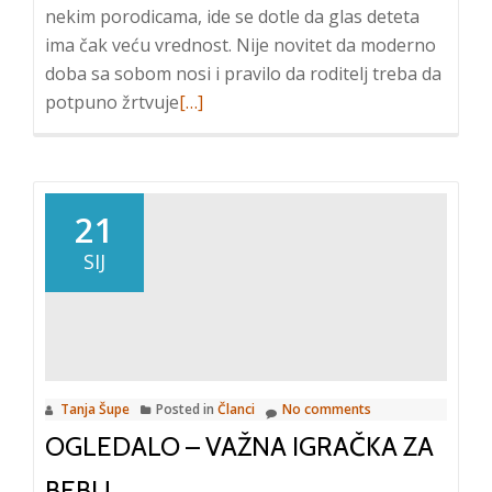
nekim porodicama, ide se dotle da glas deteta
ima čak veću vrednost. Nije novitet da moderno
doba sa sobom nosi i pravilo da roditelj treba da
Read
potpuno žrtvuje
[…]
more
about
Zašto
je
21
važno
SIJ
postaviti
zdrave
granice
svojoj
djeci
Tanja Šupe
Posted in
Članci
No comments
OGLEDALO – VAŽNA IGRAČKA ZA
BEBU