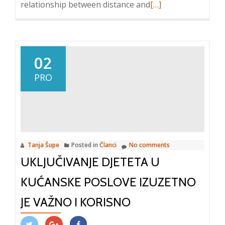
Read
relationship between distance and
[…]
more
about
19
Ideas
02
to
PRO
Teach
Basic
Math
Concepts
to
Tanja Šupe
Posted in
Članci
No comments
Students
UKLJUČIVANJE DJETETA U
with
Visual
KUĆANSKE POSLOVE IZUZETNO
Impairments
JE VAŽNO I KORISNO