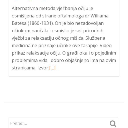
or
Alternativna metoda vježbanja očiju je
Visually
osmišljena od strane oftalmologa dr Williama
Impaired
Batesa (1860-1931). On je bio nezadovoljan
učinkom naočala i osmislio je set prirodnih
vježbi za relaksaciju očnog mišića. Službena
medicina ne priznaje učinke ove tarapije. Video
prikaz relaksacije očiju. O građi oka i o pojedinim
problemima vida dobro objašnjeno ima na ovim
Read
stranicama. Izvor:
[…]
more
about
Batesove
vježbe
vida