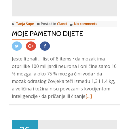
izuzetno
je
važno
Tanja Šupe
Posted in
Članci
No comments
i
MOJE PAMETNO DIJETE
korisno
Jeste li znali … list of 8 items • da mozak ima
otprilike 100 milijardi neurona i oni čine samo 10
% mozga, a oko 75 % mozga čini voda • da
mozak odraslog čovjeka teži između 1,3 i 1,4 kg,
a veličina i težina nisu povezani s kvocijentom
Read
inteligencije • da pričanje ili čitanje
[…]
more
about
Moje
PAMETNO