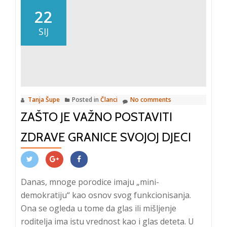
a
22
u
SIJ
rehabili
i
edukacij
djece
s
Tanja Šupe
Posted in
Članci
No comments
posebn
ZAŠTO JE VAŽNO POSTAVITI
potreb
ZDRAVE GRANICE SVOJOJ DJECI
Danas, mnoge porodice imaju „mini-
demokratiju“ kao osnov svog funkcionisanja.
Ona se ogleda u tome da glas ili mišljenje
roditelja ima istu vrednost kao i glas deteta. U