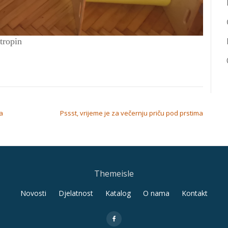
tropin
a
Pssst, vrijeme je za večernju priču pod prstima
Themeisle
Novosti
Djelatnost
Katalog
O nama
Kontakt
fa-