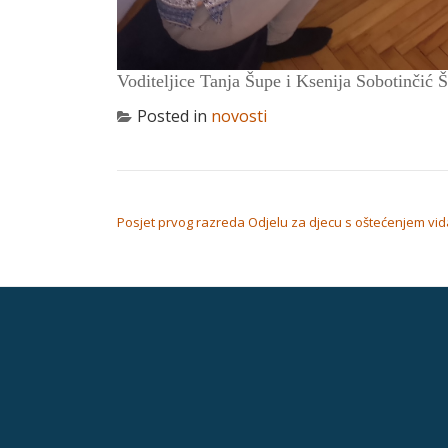
Voditeljice
Tanja Šupe
i
Ksenija Sobotinčić Š
Posted in
novosti
NAVIGACIJA OBJAVA
Posjet prvog razreda Odjelu za djecu s oštećenjem vid
Secondary
Menu