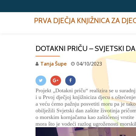
Skip
PRVA DJEČJA KNJIŽNICA ZA DJ
to
content
DOTAKNI PRIČU – SVJETSKI DA
Tanja Šupe
04/10/2023
Projekt
„Dotakni priču“
realizira
se
u suradnj
i
u
Prv
oj
dječj
oj
knjižnic
i
za djecu s oštećenj
a
veću
ćemo
pažnju
posvetiti
moru pa je tako
obilježili
Svjetski dan zaštite životinja pričo
o
morskim kornjačama kao zaštićenoj vrsti
te
mora što je vodeći razlog ugroženosti morski