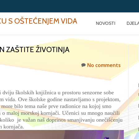
ECU S OŠTEĆENJEM VIDA
NOVOSTI
DJEL
N ZAŠTITE ŽIVOTINJA
No comments
i dviju školskih knjižnica u prostoru senzorne sobe
em vida.
Ove školske godine
nastavljamo s projektom,
 more bilo tema naše prve radionice
na kojoj smo
m o
maloj morskoj kornjači
. Učenici su mnogo naučili
koliko je važan naš doprinos smanjivanju onečišćenju
h kornjača
.