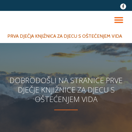
fa-
faceb
Skip
to
TO
content
NA
PRVA DJEČJA KNJIŽNICA ZA DJECU S OŠTEĆENJEM VIDA
DOBRODOŠLI NA STRANICE PRVE
DJEČJE KNJIŽNICE ZA DJECU S
OŠTEĆENJEM VIDA