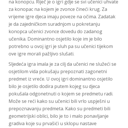
na konopcu. Riječ je o igri gdje se svi učenici uhvate
za konopac na kojem je zvonce čineći krug. Za
vrijeme igre djeca imaju poveze na očima. Zadatak
je da zajedničkom suradnjom u pokretanju
konopca učenici zvonce dovedu do zadanog
učenika. Dominantno osjetilo koje im je bilo
potrebno u ovoj igri je sluh pa su učenici tijekom
ove igre morali pažljivo slušati.
Sljedeća igra imala je za cilj da učenici ne služeći se
osjetilom vida pokušaju prepoznati zagonetni
predmet iz vreće. U ovoj igri dominantno osjetilo
bilo je osjetilo dodira putem kojeg su djeca
pokušala odgonetnuti o kojem se predmetu radi.
Može se reći kako su učenici bili vrlo uspješni u
prepoznavanju predmeta. Kako su predmeti bili
geometrijski oblici, bilo je to i malo ponavljanje
gradiva koje su prvašići u sklopu nastave