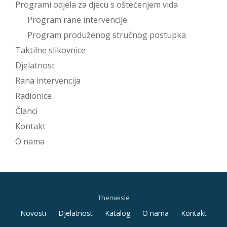
Programi odjela za djecu s oštećenjem vida
Program rane intervencije
Program produženog stručnog postupka
Taktilne slikovnice
Djelatnost
Rana intervencija
Radionice
Članci
Kontakt
O nama
Themeisle
Secondary
Novosti
Djelatnost
Katalog
O nama
Kontakt