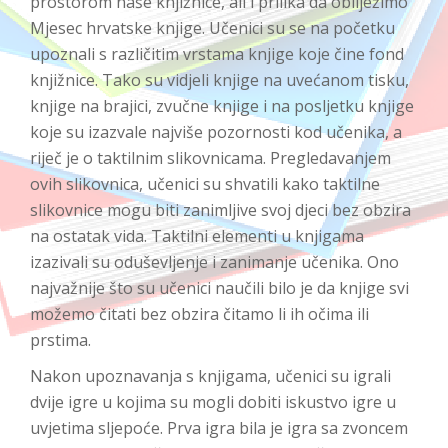
prostorom naše knjižnice, ali i prilika da obilježimo
Mjesec hrvatske knjige. Učenici su se na početku
upoznali s različitim vrstama knjige koje čine fond
knjižnice. Tako su vidjeli knjige na uvećanom tisku,
knjige na brajici, zvučne knjige i na posljetku knjige
koje su izazvale najviše pozornosti kod učenika, a
riječ je o taktilnim slikovnicama. Pregledavanjem
ovih slikovnica, učenici su shvatili kako taktilne
slikovnice mogu biti zanimljive svoj djeci bez obzira
na ostatak vida. Taktilni elementi u knjigama
izazivali su oduševljenje i zanimanje učenika. Ono
najvažnije što su učenici naučili bilo je da knjige svi
možemo čitati bez obzira čitamo li ih očima ili
prstima.
Nakon upoznavanja s knjigama, učenici su igrali
dvije igre u kojima su mogli dobiti iskustvo igre u
uvjetima sljepoće. Prva igra bila je igra sa zvoncem