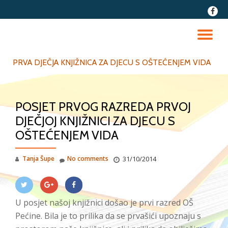
fa-
faceb
Skip
to
TO
content
NA
PRVA DJEČJA KNJIŽNICA ZA DJECU S OŠTEĆENJEM VIDA
POSJET PRVOG RAZREDA PRVOJ
DJEČJOJ KNJIŽNICI ZA DJECU S
OŠTEĆENJEM VIDA
Tanja Šupe
No comments
31/10/2014
U posjet našoj knjižnici došao je prvi razred OŠ
Pećine. Bila je to prilika da se prvašići upoznaju s