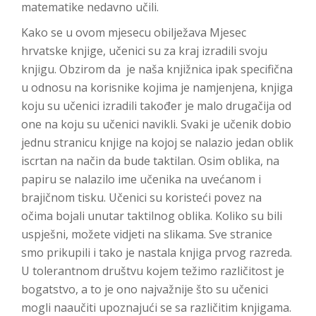
matematike nedavno učili.
Kako se u ovom mjesecu obilježava Mjesec
hrvatske knjige, učenici su za kraj izradili svoju
knjigu. Obzirom da je naša knjižnica ipak specifična
u odnosu na korisnike kojima je namjenjena, knjiga
koju su učenici izradili također je malo drugačija od
one na koju su učenici navikli. Svaki je učenik dobio
jednu stranicu knjige na kojoj se nalazio jedan oblik
iscrtan na način da bude taktilan. Osim oblika, na
papiru se nalazilo ime učenika na uvećanom i
brajičnom tisku. Učenici su koristeći povez na
očima bojali unutar taktilnog oblika. Koliko su bili
uspješni, možete vidjeti na slikama. Sve stranice
smo prikupili i tako je nastala knjiga prvog razreda.
U tolerantnom društvu kojem težimo različitost je
bogatstvo, a to je ono najvažnije što su učenici
mogli naaučiti upoznajući se sa različitim knjigama.