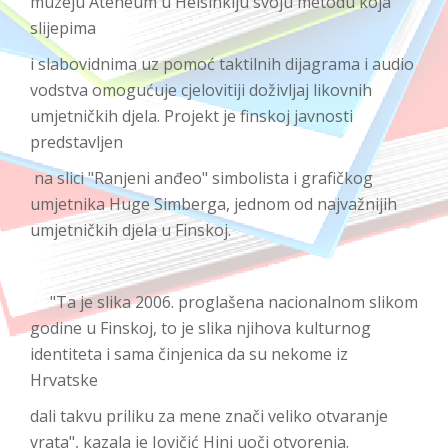
muzeju Ateneum u Helsinkiju svoju metodu koja
slijepima
i slabovidnima uz pomoć taktilnih dijagrama i audio
vodstva omogućuje cjelovitiji doživljaj likovnih
umjetničkih djela. Projekt je finskoj javnosti
predstavljen
na slici "Ranjeni anđeo" simbolista i grafičkog
umjetnika Huge Simberga, jednom od najvažnijih
umjetničkih djela u Finskoj.
"Ta je slika 2006. proglašena nacionalnom slikom
godine u Finskoj, to je slika njihova kulturnog
identiteta i sama činjenica da su nekome iz
Hrvatske
dali takvu priliku za mene znači veliko otvaranje
vrata", kazala je Jovičić Hini uoči otvorenja.