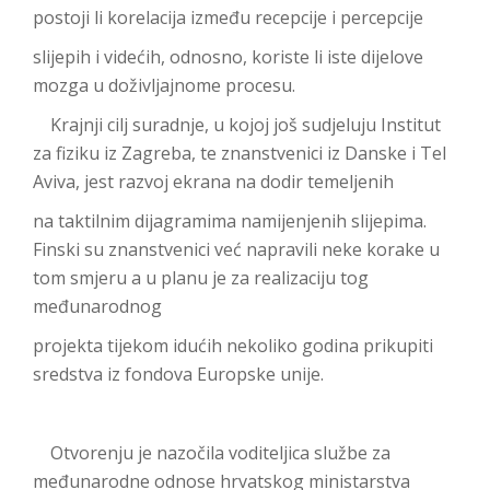
postoji li korelacija između recepcije i percepcije
slijepih i videćih, odnosno, koriste li iste dijelove
mozga u doživljajnome procesu.
Krajnji cilj suradnje, u kojoj još sudjeluju Institut
za fiziku iz Zagreba, te znanstvenici iz Danske i Tel
Aviva, jest razvoj ekrana na dodir temeljenih
na taktilnim dijagramima namijenjenih slijepima.
Finski su znanstvenici već napravili neke korake u
tom smjeru a u planu je za realizaciju tog
međunarodnog
projekta tijekom idućih nekoliko godina prikupiti
sredstva iz fondova Europske unije.
Otvorenju je nazočila voditeljica službe za
međunarodne odnose hrvatskog ministarstva