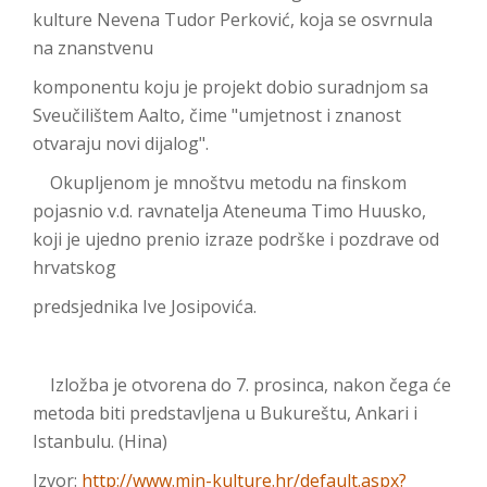
kulture Nevena Tudor Perković, koja se osvrnula
na znanstvenu
komponentu koju je projekt dobio suradnjom sa
Sveučilištem Aalto, čime "umjetnost i znanost
otvaraju novi dijalog".
Okupljenom je mnoštvu metodu na finskom
pojasnio v.d. ravnatelja Ateneuma Timo Huusko,
koji je ujedno prenio izraze podrške i pozdrave od
hrvatskog
predsjednika Ive Josipovića.
Izložba je otvorena do 7. prosinca, nakon čega će
metoda biti predstavljena u Bukureštu, Ankari i
Istanbulu. (Hina)
Izvor:
http://www.min-kulture.hr/default.aspx?