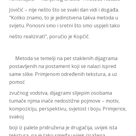
Jovičić – nije nešto što se svaki dan vidi i događa.
"Koliko znamo, to je jedinstvena takva metoda u
svijetu. Ponosni smo i sretni što smo uspjeli tako
nešto realizirati", poručio je Kopčič.
Metoda se temelji na pet staklenih dijagrama
postavljenih na postament koji se nalazi ispred
same slike. Primjenom određenih tekstura, a uz
pomoć
zvučnog vodstva, dijagrami slijepim osobama
tumače njima inače nedostižne pojmove – motiv,
kompoziciju, perspektivu, svjetost i boju. Primjerice,
svakoj
boji iz palete pridružena je drugačija, uvijek ista
tekstura, pa je tako smeđa uvijek izražena