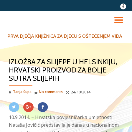
fa-
faceb
Skip
to
TO
content
NA
PRVA DJEČJA KNJIŽNICA ZA DJECU S OŠTEĆENJEM VIDA
IZLOŽBA ZA SLIJEPE U HELSINKIJU,
HRVATSKI PROIZVOD ZA BOLJE
SUTRA SLIJEPIH
Tanja Šupe
No comments
24/10/2014
10.9.2014. – Hrvatska povjesničarka umjetnosti
Nataša Jovičić predstavila je danas u nacionalnom