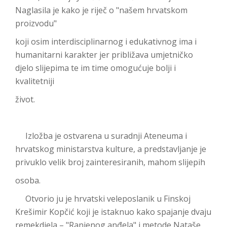
Naglasila je kako je riječ o "našem hrvatskom
proizvodu"
koji osim interdisciplinarnog i edukativnog ima i
humanitarni karakter jer približava umjetničko
djelo slijepima te im time omogućuje bolji i
kvalitetniji
život.
Izložba je ostvarena u suradnji Ateneuma i
hrvatskog ministarstva kulture, a predstavljanje je
privuklo velik broj zainteresiranih, mahom slijepih
osoba.
Otvorio ju je hrvatski veleposlanik u Finskoj
Krešimir Kopčić koji je istaknuo kako spajanje dvaju
remekdjela – "Ranjenog anđela" i metode Nataše