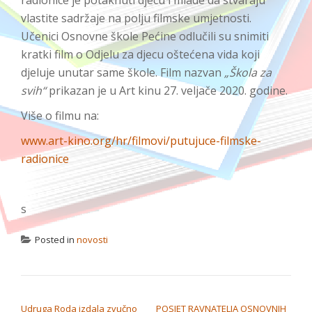
vlastite sadržaje na polju filmske umjetnosti.
Učenici Osnovne škole Pećine odlučili su snimiti
kratki film o Odjelu za djecu oštećena vida koji
djeluje unutar same škole. Film nazvan
„Škola za
svih“
prikazan je u Art kinu 27. veljače 2020. godine.
Više o filmu na:
www.art-kino.org/hr/filmovi/putujuce-filmske-
radionice
s
Posted in
novosti
NAVIGACIJA OBJAVA
Udruga Roda izdala zvučno
POSJET RAVNATELJA OSNOVNIH