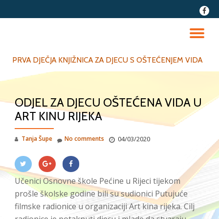
fa-
faceb
Skip
to
TO
content
NA
PRVA DJEČJA KNJIŽNICA ZA DJECU S OŠTEĆENJEM VIDA
ODJEL ZA DJECU OŠTEĆENA VIDA U
ART KINU RIJEKA
Tanja Šupe
No comments
04/03/2020
Učenici Osnovne škole Pećine u Rijeci tijekom
prošle školske godine bili su sudionici Putujuće
filmske radionice u organizaciji Art kina rijeka. Cilj
radionice je potaknuti djecu i mlade da stvaraju