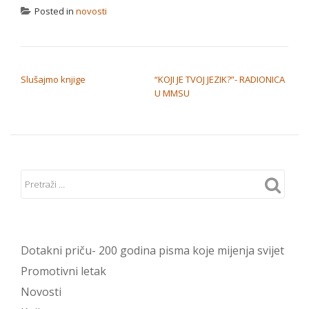
Posted in
novosti
NAVIGACIJA OBJAVA
Slušajmo knjige
“KOJI JE TVOJ JEZIK?”- RADIONICA
U MMSU
Dotakni priču- 200 godina pisma koje mijenja svijet
Promotivni letak
Novosti