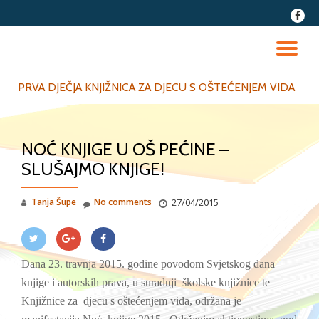
fa-
faceb
Skip
to
TO
content
NA
PRVA DJEČJA KNJIŽNICA ZA DJECU S OŠTEĆENJEM VIDA
NOĆ KNJIGE U OŠ PEĆINE –
SLUŠAJMO KNJIGE!
Tanja Šupe
No comments
27/04/2015
Dana 23. travnja 2015. godine povodom Svjetskog dana
knjige i autorskih prava, u suradnji školske knjižnice te
Knjižnice za djecu s oštećenjem vida, održana je