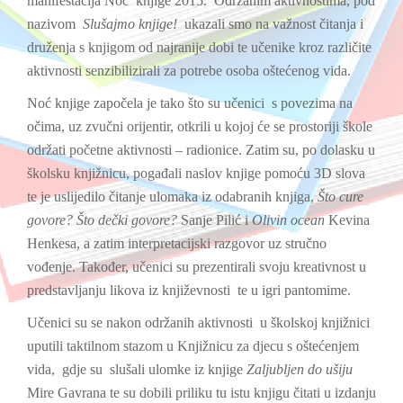
manifestacija Noć knjige 2015. Održanim aktivnostima, pod
nazivom
Slušajmo knjige!
ukazali smo na važnost čitanja i
druženja s knjigom od najranije dobi te učenike kroz različite
aktivnosti senzibilizirali za potrebe osoba oštećenog vida.
Noć knjige započela je tako što su učenici s povezima na
očima, uz zvučni orijentir, otkrili u kojoj će se prostoriji škole
održati početne aktivnosti – radionice. Zatim su, po dolasku u
školsku knjižnicu, pogađali naslov knjige pomoću 3D slova
te je uslijedilo čitanje ulomaka iz odabranih knjiga,
Što cure
govore? Što dečki govore?
Sanje Pilić i
Olivin ocean
Kevina
Henkesa, a zatim interpretacijski razgovor uz stručno
vođenje. Također, učenici su prezentirali svoju kreativnost u
predstavljanju likova iz književnosti te u igri pantomime.
Učenici su se nakon održanih aktivnosti u školskoj knjižnici
uputili taktilnom stazom u Knjižnicu za djecu s oštećenjem
vida, gdje su slušali ulomke iz knjige
Zaljubljen do ušiju
Mire Gavrana te su dobili priliku tu istu knjigu čitati u izdanju