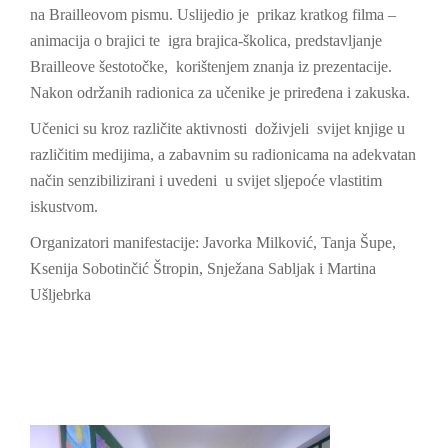
na Brailleovom pismu. Uslijedio je prikaz kratkog filma –
animacija o brajici te igra brajica-školica, predstavljanje
Brailleove šestotočke, korištenjem znanja iz prezentacije.
Nakon održanih radionica za učenike je priređena i zakuska.
Učenici su kroz različite aktivnosti doživjeli svijet knjige u
različitim medijima, a zabavnim su radionicama na adekvatan
način senzibilizirani i uvedeni u svijet sljepoće vlastitim
iskustvom.
Organizatori manifestacije: Javorka Milković, Tanja Šupe,
Ksenija Sobotinčić Štropin, Snježana Sabljak i Martina
Ušljebrka