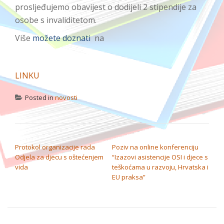
prosljeđujemo obavijest o dodijeli 2 stipendije za
osobe s invaliditetom.
Više
možete doznati
na
LINKU
Posted in
novosti
NAVIGACIJA OBJAVA
Protokol organizacije rada
Poziv na online konferenciju
Odjela za djecu s oštećenjem
“Izazovi asistencije OSI i djece s
vida
teškoćama u razvoju, Hrvatska i
EU praksa”