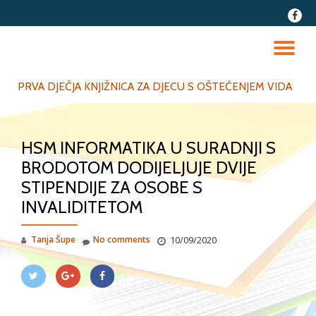
fa-
faceb
Skip
to
TO
content
NA
PRVA DJEČJA KNJIŽNICA ZA DJECU S OŠTEĆENJEM VIDA
HSM INFORMATIKA U SURADNJI S
BRODOTOM DODIJELJUJE DVIJE
STIPENDIJE ZA OSOBE S
INVALIDITETOM
Tanja Šupe
No comments
10/09/2020