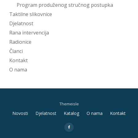
Program produženog stručnog postupka
Taktilne slikovnice
Djelatnost
Rana intervencija
Radionice
Članci
Kontakt
O nama
Themeisle
Secondary
Novosti
Djelatnost
Katalog
O nama
Kontakt
Menu
fa-
facebook