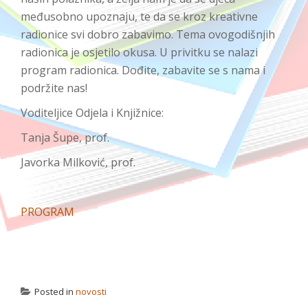
međusobno upoznaju, te da se kroz kreativne
radionice svi dobro zabavimo. Tema ovogodišnjih
radionica je osjetilo okusa. U privitku se nalazi
program radionica. Dođite, zabavite se s nama i
podržite nas!
Voditeljice Odjela i Knjižnice:
Tanja Šupe, prof.
Javorka Milković, prof.
PROGRAM
Posted in
novosti