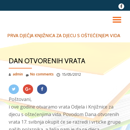
fa-
faceb
Skip
to
TO
content
NA
PRVA DJEČJA KNJIŽNICA ZA DJECU S OŠTEĆENJEM VIDA
DAN OTVORENIH VRATA
admin
No comments
15/05/2012
Poštovani,
i ove godine otvaramo vrata Odjela i Knjižnice za
djecu s oštećenjima vida. Povodom Dana otvorenih
vrata 17. svibnja okupit će se razredi i vrtićke grupe
naših polaznika, a želja nam je da se djeca