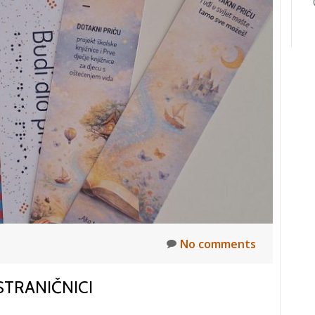
Međunarodnom
T&T
natjecanju
na
području
taktilne
slikovnice
za
slijepu
i
slabovidnu
djecu
No comments
 STRANIČNICI