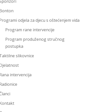
Sponzori
Bonton
Programi odjela za djecu s oštećenjem vida
Program rane intervencije
Program produženog stručnog
postupka
Taktilne slikovnice
Djelatnost
Rana intervencija
Radionice
Članci
Kontakt