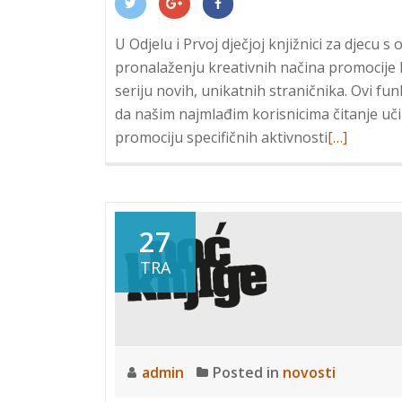
U Odjelu i Prvoj dječjoj knjižnici za djecu
pronalaženju kreativnih načina promocije kn
seriju novih, unikatnih straničnika. Ovi fun
da našim najmlađim korisnicima čitanje učin
Read
promociju specifičnih aktivnosti
[…]
more
about
Mali
knjižni
27
dodatci:
TRA
Novi
straničnici
admin
Posted in
novosti