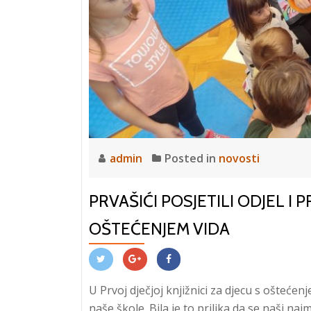
admin
Posted in
novosti
PRVAŠIĆI POSJETILI ODJEL I 
OŠTEĆENJEM VIDA
U Prvoj dječjoj knjižnici za djecu s ošteće
naše škole. Bila je to prilika da se naši na