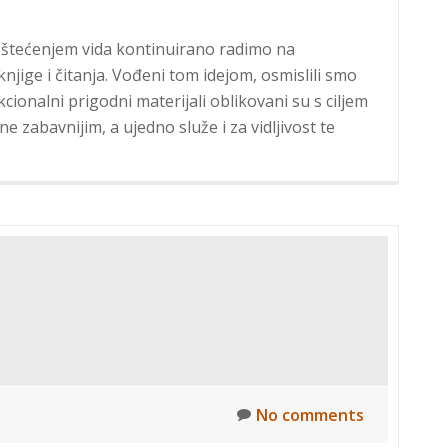
 s oštećenjem vida kontinuirano radimo na
jige i čitanja. Vođeni tom idejom, osmislili smo
kcionalni prigodni materijali oblikovani su s ciljem
e zabavnijim, a ujedno služe i za vidljivost te
No comments