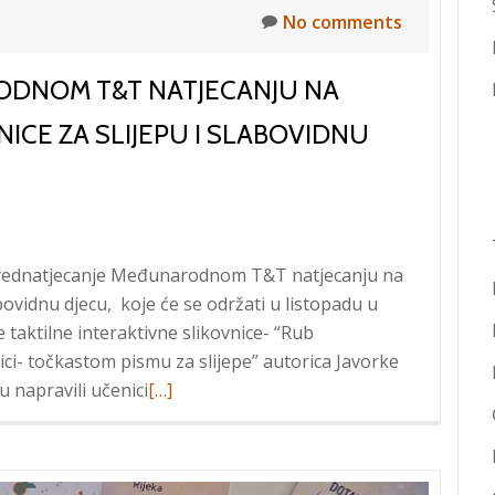
No comments
ODNOM T&T NATJECANJU NA
ICE ZA SLIJEPU I SLABOVIDNU
o Prednatjecanje Međunarodnom T&T natjecanju na
abovidnu djecu, koje će se održati u listopadu u
e taktilne interaktivne slikovnice- “Rub
jici- točkastom pismu za slijepe” autorica Javorke
Read
u napravili učenici
[…]
more
about
Prednatjecanje