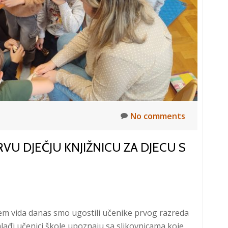
i
autorskih
prava
i
Dan
hrvatske
knjige
No comments
PRVU DJEČJU KNJIŽNICU ZA DJECU S
njem vida danas smo ugostili učenike prvog razreda
jmlađi učenici škole upoznaju sa slikovnicama koje