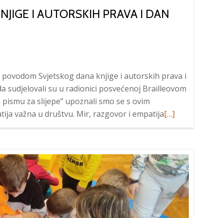
KNJIGE I AUTORSKIH PRAVA I DAN
e povodom Svjetskog dana knjige i autorskih prava i
a sudjelovali su u radionici posvećenoj Brailleovom
m pismu za slijepe” upoznali smo se s ovim
Read
tija važna u društvu. Mir, razgovor i empatija
[…]
more
about
Noć
knjige
–
Svjetski
dan
knjige