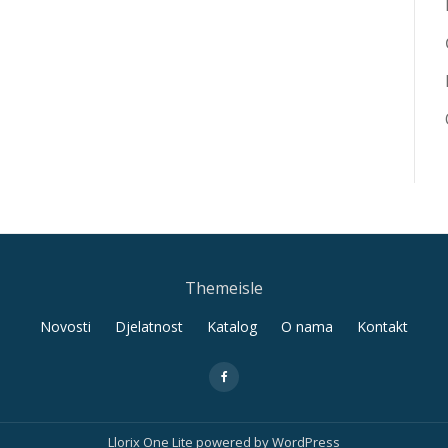
Themeisle
Novosti
Djelatnost
Katalog
O nama
Kontakt
fa-
facebook
Llorix One Lite
powered by
WordPress