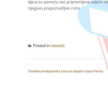
djeca su pomoću već pripremljene odjeće od
njegovo prepoznatljivo ruho.
Posted in
novosti
NAVIGACIJA OBJAVA
Čestitka predsjednika Saveza slijepih Vojina Perića