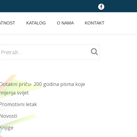
fa-
facebook
ATNOST
KATALOG
O NAMA
KONTAKT
Dotakni priču- 200 godina pisma koje
mijenja svijet
Promotivni letak
Novosti
Knjige