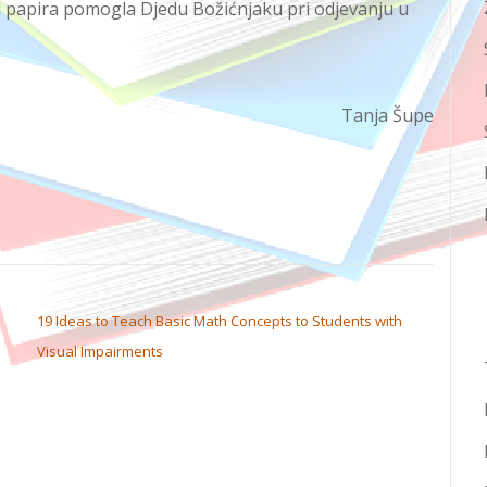
 papira pomogla Djedu Božićnjaku pri odjevanju u
Tanja Šupe
19 Ideas to Teach Basic Math Concepts to Students with
Visual Impairments