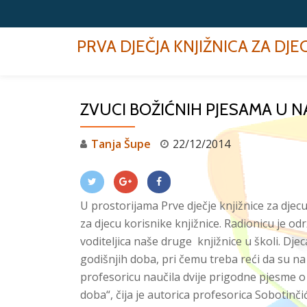
Skip
PRVA DJEČJA KNJIŽNICA ZA DJ
to
content
ZVUCI BOŽIĆNIH PJESAMA U NA
Tanja Šupe
22/12/2014
U prostorijama Prve dječje knjižnice za djec
za djecu korisnike knjižnice. Radionicu je od
voditeljica naše druge knjižnice u školi. Dj
godišnjih doba, pri čemu treba reći da su na
profesoricu naučila dvije prigodne pjesme o 
doba“, čija je autorica profesorica Sobotin