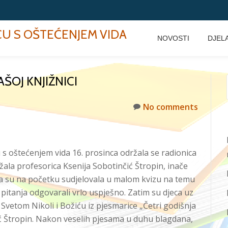
ECU S OŠTEĆENJEM VIDA
NOVOSTI
DJEL
ŠOJ KNJIŽNICI
No comments
u s oštećenjem vida 16. prosinca održala se radionica
ržala profesorica Ksenija Sobotinčić Štropin, inače
eca su na početku sudjelovala u malom kvizu na temu
 pitanja odgovarali vrlo uspješno. Zatim su djeca uz
Svetom Nikoli i Božiću iz pjesmarice „Četri godišnja
čić Štropin. Nakon veselih pjesama u duhu blagdana,