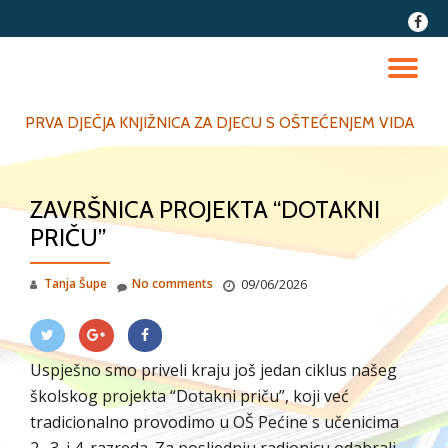
fa-
faceb
Skip
to
TO
content
NA
PRVA DJEČJA KNJIŽNICA ZA DJECU S OŠTEĆENJEM VIDA
ZAVRŠNICA PROJEKTA “DOTAKNI
PRIČU”
Tanja Šupe
No comments
09/06/2026
Uspješno smo priveli kraju još jedan ciklus našeg
školskog projekta “Dotakni priču”, koji već
tradicionalno provodimo u OŠ Pećine s učenicima
2., 3. i 4. razreda. Za posljednju radionicu odabrali