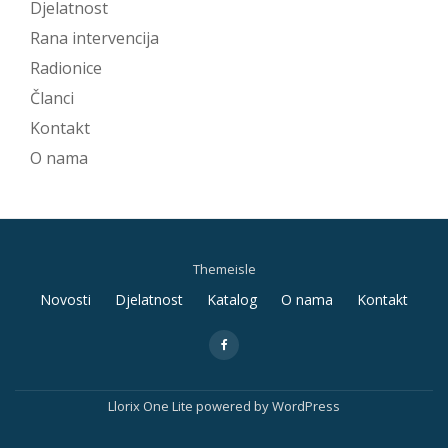
Djelatnost
Rana intervencija
Radionice
Članci
Kontakt
O nama
Themeisle
Secondary
Novosti
Djelatnost
Katalog
O nama
Kontakt
Menu
fa-
facebook
Llorix One Lite
powered by
WordPress