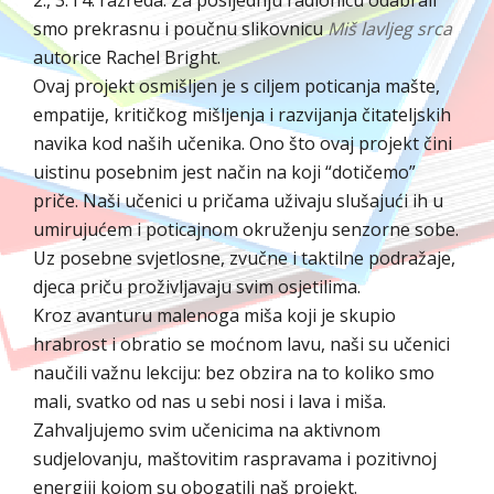
smo prekrasnu i poučnu slikovnicu
Miš lavljeg srca
autorice Rachel Bright.
Ovaj projekt osmišljen je s ciljem poticanja mašte,
empatije, kritičkog mišljenja i razvijanja čitateljskih
navika kod naših učenika. Ono što ovaj projekt čini
uistinu posebnim jest način na koji “dotičemo”
priče. Naši učenici u pričama uživaju slušajući ih u
umirujućem i poticajnom okruženju senzorne sobe.
Uz posebne svjetlosne, zvučne i taktilne podražaje,
djeca priču proživljavaju svim osjetilima.
Kroz avanturu malenoga miša koji je skupio
hrabrost i obratio se moćnom lavu, naši su učenici
naučili važnu lekciju: bez obzira na to koliko smo
mali, svatko od nas u sebi nosi i lava i miša.
Zahvaljujemo svim učenicima na aktivnom
sudjelovanju, maštovitim raspravama i pozitivnoj
energiji kojom su obogatili naš projekt.