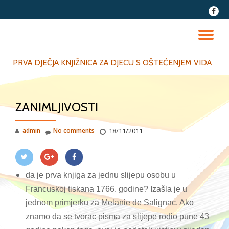
fa-
faceb
Skip
to
TO
content
NA
PRVA DJEČJA KNJIŽNICA ZA DJECU S OŠTEĆENJEM VIDA
ZANIMLJIVOSTI
admin
No comments
18/11/2011
da je prva knjiga za jednu slijepu osobu u
Francuskoj tiskana 1766. godine? Izašla je u
jednom primjerku za Melanie de Salignac. Ako
znamo da se tvorac pisma za slijepe rodio pune 43