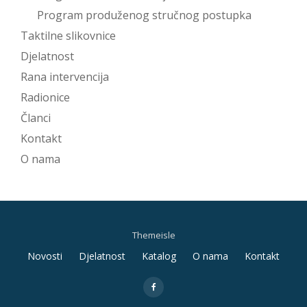
Program produženog stručnog postupka
Taktilne slikovnice
Djelatnost
Rana intervencija
Radionice
Članci
Kontakt
O nama
Themeisle
Secondary
Novosti
Djelatnost
Katalog
O nama
Kontakt
Menu
fa-
facebook