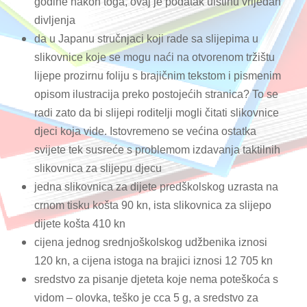
godine nakon toga, ovaj je podatak uistinu vrijedan
divljenja
da u Japanu stručnjaci koji rade sa slijepima u
slikovnice koje se mogu naći na otvorenom tržištu
lijepe prozirnu foliju s brajičnim tekstom i pismenim
opisom ilustracija preko postojećih stranica? To se
radi zato da bi slijepi roditelji mogli čitati slikovnice
djeci koja vide. Istovremeno se većina ostatka
svijete tek susreće s problemom izdavanja taktilnih
slikovnica za slijepu djecu
jedna slikovnica za dijete predškolskog uzrasta na
crnom tisku košta 90 kn, ista slikovnica za slijepo
dijete košta 410 kn
cijena jednog srednjoškolskog udžbenika iznosi
120 kn, a cijena istoga na brajici iznosi 12 705 kn
sredstvo za pisanje djeteta koje nema poteškoća s
vidom – olovka, teško je cca 5 g, a sredstvo za