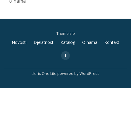
O nama
Themeisle
Secondary
Novosti
Djelatnost
Katalog
O nama
Kontakt
Menu
fa-
facebook
Llorix One Lite
powered by
WordPress