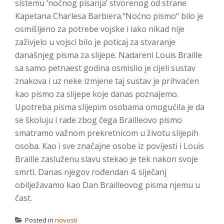
sistemu ‘noćnog pisanja’ stvorenog od strane
Kapetana Charlesa Barbiera.“Noćno pismo“ bilo je
osmišljeno za potrebe vojske i iako nikad nije
zaživjelo u vojsci bilo je poticaj za stvaranje
današnjeg pisma za slijepe. Nadareni Louis Braille
sa samo petnaest godina osmislio je cijeli sustav
znakova i uz neke izmjene taj sustav je prihvaćen
kao pismo za slijepe koje danas poznajemo.
Upotreba pisma slijepim osobama omogućila je da
se školuju i rade zbog čega Brailleovo pismo
smatramo važnom prekretnicom u životu slijepih
osoba. Kao i sve značajne osobe iz povijesti i Louis
Braille zasluženu slavu stekao je tek nakon svoje
smrti. Danas njegov rođendan 4. siječanj
obilježavamo kao Dan Brailleovog pisma njemu u
čast.
Posted in
novosti