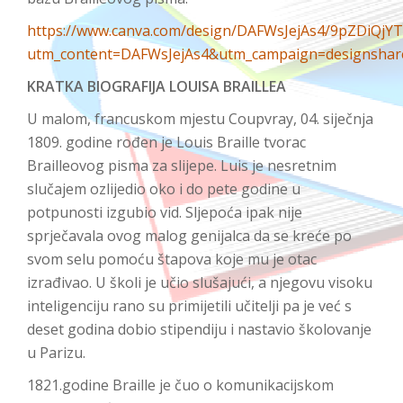
https://www.canva.com/design/DAFWsJejAs4/9pZDiQjY
utm_content=DAFWsJejAs4&utm_campaign=designshar
KRATKA BIOGRAFIJA LOUISA BRAILLEA
U malom, francuskom mjestu Coupvray, 04. siječnja
1809. godine rođen je Louis Braille tvorac
Brailleovog pisma za slijepe. Luis je nesretnim
slučajem ozlijedio oko i do pete godine u
potpunosti izgubio vid. Sljepoća ipak nije
sprječavala ovog malog genijalca da se kreće po
svom selu pomoću štapova koje mu je otac
izrađivao. U školi je učio slušajući, a njegovu visoku
inteligenciju rano su primijetili učitelji pa je već s
deset godina dobio stipendiju i nastavio školovanje
u Parizu.
1821.godine Braille je čuo o komunikacijskom