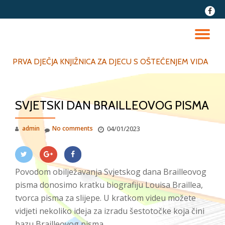
fa-
faceb
Skip
to
TO
content
NA
PRVA DJEČJA KNJIŽNICA ZA DJECU S OŠTEĆENJEM VIDA
SVJETSKI DAN BRAILLEOVOG PISMA
admin
No comments
04/01/2023
Povodom obilježavanja Svjetskog dana Brailleovog
pisma donosimo kratku biografiju Louisa Braillea,
tvorca pisma za slijepe. U kratkom videu možete
vidjeti nekoliko ideja za izradu šestotočke koja čini
bazu Brailleovog pisma.