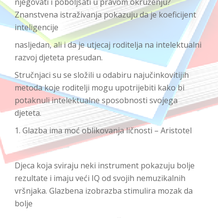
njegovati i poboljšati u pravom okruženju?
Znanstvena istraživanja pokazuju da je koeficijent
inteligencije
nasljedan, ali i da je utjecaj roditelja na intelektualni
razvoj djeteta presudan.
Stručnjaci su se složili u odabiru najučinkovitijih
metoda koje roditelji mogu upotrijebiti kako bi
potaknuli intelektualne sposobnosti svojega
djeteta.
1. Glazba ima moć oblikovanja ličnosti – Aristotel
Djeca koja sviraju neki instrument pokazuju bolje
rezultate i imaju veći IQ od svojih nemuzikalnih
vršnjaka. Glazbena izobrazba stimulira mozak da
bolje