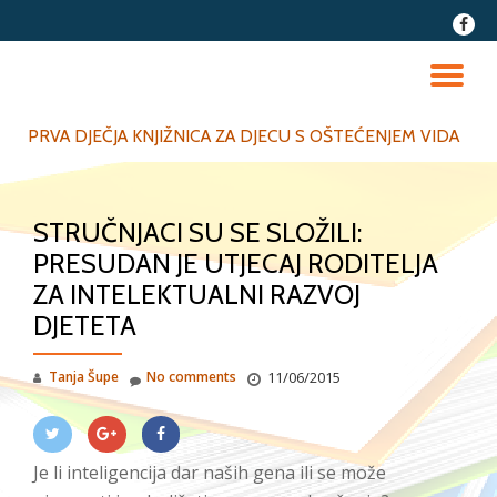
fa-
faceb
Skip
to
TO
content
NA
PRVA DJEČJA KNJIŽNICA ZA DJECU S OŠTEĆENJEM VIDA
STRUČNJACI SU SE SLOŽILI:
PRESUDAN JE UTJECAJ RODITELJA
ZA INTELEKTUALNI RAZVOJ
DJETETA
Tanja Šupe
No comments
11/06/2015
Je li inteligencija dar naših gena ili se može