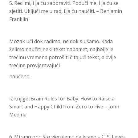
5. Reci mi, i ja ću zaboraviti. Poduči me, i ja ću se
sjetiti. Uključi me u rad, i ja ću naučiti. – Benjamin
Franklin
Mozak uči dok radimo, ne dok slušamo. Kada
želimo naučiti neki tekst napamet, najbolje je
trećinu vremena potrošiti čitajući tekst, a dvije
trećine provjeravajući
naučeno.
iz knjige: Brain Rules for Baby: How to Raise a
Smart and Happy Child from Zero to Five – John
Medina
6. Mi smo ono što vjerujemo da jesmo – C. S. Lewis