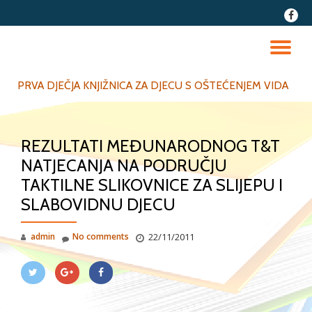
fa-
faceb
Skip
to
TO
content
NA
PRVA DJEČJA KNJIŽNICA ZA DJECU S OŠTEĆENJEM VIDA
REZULTATI MEĐUNARODNOG T&T
NATJECANJA NA PODRUČJU
TAKTILNE SLIKOVNICE ZA SLIJEPU I
SLABOVIDNU DJECU
admin
No comments
22/11/2011