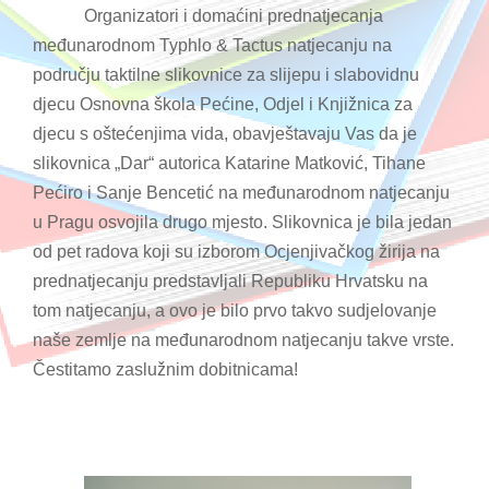
Organizatori i domaćini prednatjecanja
međunarodnom Typhlo & Tactus natjecanju na
području taktilne slikovnice za slijepu i slabovidnu
djecu Osnovna škola Pećine, Odjel i Knjižnica za
djecu s oštećenjima vida, obavještavaju Vas da je
slikovnica „Dar“ autorica Katarine Matković, Tihane
Pećiro i Sanje Bencetić na međunarodnom natjecanju
u Pragu osvojila drugo mjesto. Slikovnica je bila jedan
od pet radova koji su izborom Ocjenjivačkog žirija na
prednatjecanju predstavljali Republiku Hrvatsku na
tom natjecanju, a ovo je bilo prvo takvo sudjelovanje
naše zemlje na međunarodnom natjecanju takve vrste.
Čestitamo zaslužnim dobitnicama!