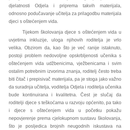
djelatnosti Odjela i priprema takvih materijala,
odnosno podučavanje učitelja za prilagodbu materijala
djeci s oštećenjem vida.
Tijekom školovanja djece s oštećenjem vida u
uvjetima inkluzije, uloga njihovih roditelja je vrlo
velika. Obzirom da, kao što je već ranije istaknuto,
postoji problem nedovoljne opskrbljenosti učenika s
oštećenjem vida udžbenicima, vježbenicama i svim
ostalim potrebnim izvorima znanja, roditelj često treba
biti čitač i prepisivač materijala, pa je stoga jako važno
da suradnja učitelja, voditelja Odjela i roditelja učenika
bude kontinuirana i kvalitetna. Čest je slučaj da
roditelji djece s teškoćama u razvoju općenito, pa tako
i djece s oštećenjem vida u početku pokažu
nepovjerenje prema cjelokupnom sustavu školovanja,
što je posljedica brojnih neugodnih iskustava na