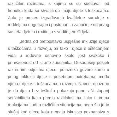
različitim razinama, s kojima su se suočavali od
trenutka kada su shvatili da imaju dijete s teškoćama.
Zato je proces izgrađivanja kvalitetne suradnje s
roditeljima dugotrajan i postupan, a započinje od prvog
susreta djeteta i roditelja s voditeljem Odjela.
Jedna od pretpostavki uspješne inkluzije djece
s teškoćama u razvoju, pa tako i djece s oštećenjem
vida u redovne osnovne škole jest svakako i
prihvaćenost od strane suučenika. Dosadašnji posjeti
razrednim odjelima djece- polaznika govore samo u
prilog inkluziji djece s posebnom potrebama, među
njima i djece s teškoćama u razvoju. Naime, opaženo
je da djeca bez teškoća pokazuju puno viši stupanj
senzibiliteta kako prema različitostima, tako i prema
reakcijama ljudi u različitim situacijama, nego što je to
slučaj kod djece koja nemaju iskustvo poznanstva s