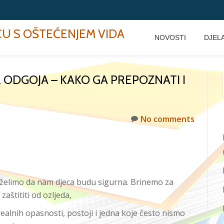
ECU S OŠTEĆENJEM VIDA
NOVOSTI
DJEL
L ODGOJA – KAKO GA PREPOZNATI I
No comments
ci želimo da nam djeca budu sigurna. Brinemo za
aštititi od ozljeda,
 realnih opasnosti, postoji i jedna koje često nismo