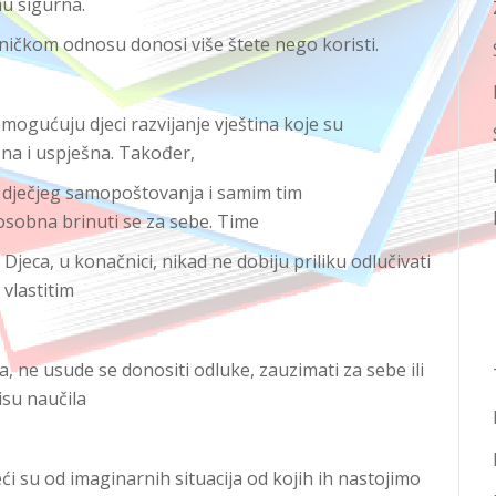
nu sigurna.
tničkom odnosu donosi više štete nego koristi.
emogućuju djeci razvijanje vještina koje su
na i uspješna. Također,
oj dječjeg samopoštovanja i samim tim
osobna brinuti se za sebe. Time
Djeca, u konačnici, nikad ne dobiju priliku odlučivati
 vlastitim
a, ne usude se donositi odluke, zauzimati za sebe ili
isu naučila
eći su od imaginarnih situacija od kojih ih nastojimo