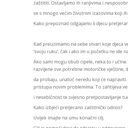
zaštititi. Ostavljamo ih ranjivima i nesposob
se s mnogo većim životnim izazovima koji ih
Kako prepoznati odgajamo li djecu pretjeran
Kad preuzimamo na sebe stvari koje djeca ve
‘svoju ruku’, čak i ako im u početku ne ide na
Ako sami mogu obuti cipele, neka to i učine.
razvijene sve potrebne motoričke vještine, 
da probaju, unatoč neredu koji će napraviti. 
pristupa novim problemima. To zahtijeva vel
i nesebičnost te svjesno pretpostavljanje tuđ
Kako izbjeći pretjerano zaštitnički odnos?
Uvijek imajte na umu konačni cilj.
Cilj je pomoći djeci da odrastu u odgovorne,