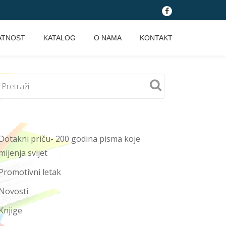
fa-
facebook
ATNOST
KATALOG
O NAMA
KONTAKT
Dotakni priču- 200 godina pisma koje
mijenja svijet
Promotivni letak
Novosti
Knjige