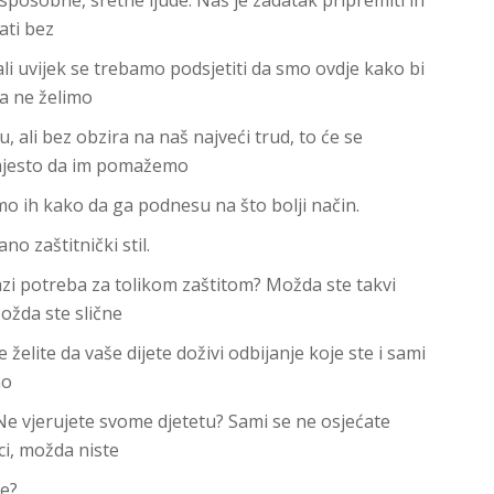
ati bez
ali uvijek se trebamo podsjetiti da smo ovdje kako bi
a ne želimo
, ali bez obzira na naš najveći trud, to će se
umjesto da im pomažemo
mo ih kako da ga podnesu na što bolji način.
no zaštitnički stil.
azi potreba za tolikom zaštitom? Možda ste takvi
ožda ste slične
e želite da vaše dijete doživi odbijanje koje ste i sami
no
ći? Ne vjerujete svome djetetu? Sami se ne osjećate
i, možda niste
be?