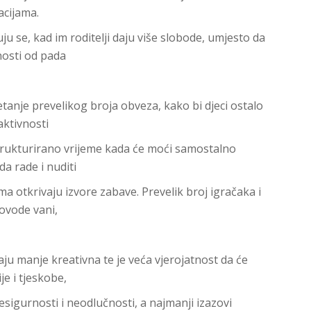
acijama.
u se, kad im roditelji daju više slobode, umjesto da
nosti od pada
tanje prevelikog broja obveza, kako bi djeci ostalo
aktivnosti
estrukturirano vrijeme kada će moći samostalno
a rade i nuditi
ma otkrivaju izvore zabave. Prevelik broj igračaka i
rovode vani,
ju manje kreativna te je veća vjerojatnost da će
je i tjeskobe,
esigurnosti i neodlučnosti, a najmanji izazovi