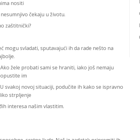
nima nositi
 nesumnjivo čekaju u životu.
o zaštitnički?
ć mogu svladati, sputavajući ih da rade nešto na
jbolje.
 Ako žele probati sami se hraniti, iako još nemaju
dopustite im
U svakoj novoj situaciji, podučite ih kako se ispravno
iko strpljenje
ih interesa našim vlastitim.
 sposobne, sretne ljude. Naš je zadatak pripremiti ih