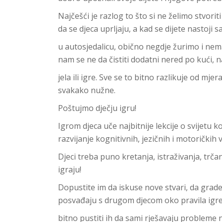
Najčešći je razlog to što si ne želimo stvori
da se djeca uprljaju, a kad se dijete nastoji 
u autosjedalicu, obično negdje žurimo i nem
nam se ne da čistiti dodatni nered po kući, 
jela ili igre. Sve se to bitno razlikuje od mje
svakako nužne.
Poštujmo dječju igru!
Igrom djeca uče najbitnije lekcije o svijetu 
razvijanje kognitivnih, jezičnih i motoričkih v
Djeci treba puno kretanja, istraživanja, trča
igraju!
Dopustite im da iskuse nove stvari, da grade 
posvađaju s drugom djecom oko pravila igre.
bitno pustiti ih da sami rješavaju probleme n