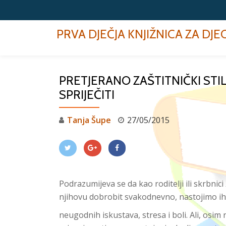
Skip
PRVA DJEČJA KNJIŽNICA ZA DJ
to
content
PRETJERANO ZAŠTITNIČKI STI
SPRIJEČITI
Tanja Šupe
27/05/2015
Podrazumijeva se da kao roditelji ili skrbni
njihovu dobrobit svakodnevno, nastojimo ih z
neugodnih iskustava, stresa i boli. Ali, osim