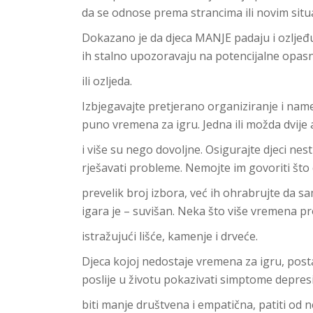
da se odnose prema strancima ili novim situ
Dokazano je da djeca MANJE padaju i ozljeđuj
ih stalno upozoravaju na potencijalne opas
ili ozljeda.
Izbjegavajte pretjerano organiziranje i name
puno vremena za igru. Jedna ili možda dvije 
i više su nego dovoljne. Osigurajte djeci n
rješavati probleme. Nemojte im govoriti što d
prevelik broj izbora, već ih ohrabrujte da sa
igara je – suvišan. Neka što više vremena p
istražujući lišće, kamenje i drveće.
Djeca kojoj nedostaje vremena za igru, posta
poslije u životu pokazivati simptome depresi
biti manje društvena i empatična, patiti od n