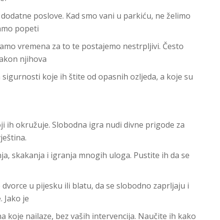
ti dodatne poslove. Kad smo vani u parkiću, ne želimo
samo popeti
amo vremena za to te postajemo nestrpljivi. Često
nakon njihova
ra sigurnosti koje ih štite od opasnih ozljeda, a koje su
koji ih okružuje. Slobodna igra nudi divne prigode za
ještina.
nja, skakanja i igranja mnogih uloga. Pustite ih da se
dvorce u pijesku ili blatu, da se slobodno zaprljaju i
 Jako je
a koje nailaze, bez vaših intervencija. Naučite ih kako