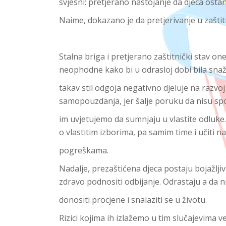
svjesni: pretjerano nastojanje da djeca osta
Naime, dokazano je da pretjerivanje u zašti
Stalna briga i pretjerano zaštitnički stav on
neophodne kako bi u odrasloj dobi bila snaž
takav stil odgoja negativno djeluje na razv
samopouzdanja, jer šalje poruku da nisu sp
im uvjetujemo da sumnjaju u vlastite odluke. 
o vlastitim izborima, pa samim time i učiti na
pogreškama.
Nadalje, prezaštićena djeca postaju bojažljiv
zdravo podnositi odbijanje. Odrastaju a da n
donositi procjene i snalaziti se u životu.
Rizici kojima ih izlažemo u tim slučajevima v