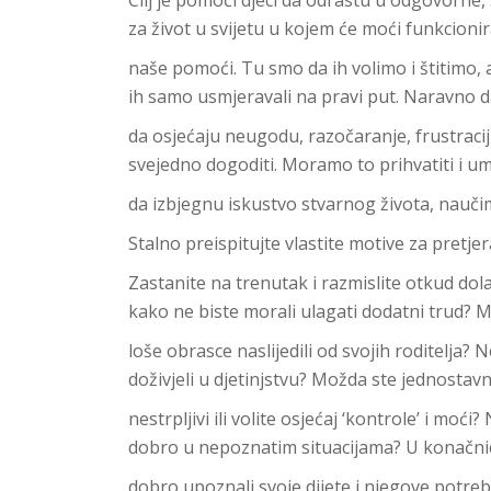
za život u svijetu u kojem će moći funkcionir
naše pomoći. Tu smo da ih volimo i štitimo, 
ih samo usmjeravali na pravi put. Naravno d
da osjećaju neugodu, razočaranje, frustraciju
svejedno dogoditi. Moramo to prihvatiti i 
da izbjegnu iskustvo stvarnog života, nauči
Stalno preispitujte vlastite motive za pretjera
Zastanite na trenutak i razmislite otkud dol
kako ne biste morali ulagati dodatni trud? M
loše obrasce naslijedili od svojih roditelja? N
doživjeli u djetinjstvu? Možda ste jednostav
nestrpljivi ili volite osjećaj ‘kontrole’ i mo
dobro u nepoznatim situacijama? U konačnic
dobro upoznali svoje dijete i njegove potre