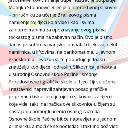
Matejka Stojanović. Riječ je o interaktivnoj slikovnici
– priručniku za učenje Brailleovog pisma
namijenjenoj djeci koja vide i kao i svima
zainteresiranima za upoznavanje ovog pisma
točkastog pisma na zabavan način. Ovo je pismo
danas prisutno na vanjskoj ambalaži lijekova, nekih
namirnica, u liftovima, na bankomatima, u javnom
gradskom prijevozu i sl. te pobuđuje jednaku
znatiželju kod djece i odraslih. Slikovnica je nastala
u suradnji Osnovne škole Pećine i srednje
Prirodoslovne i grafičke škole u Rijeci čiji su učenici
i nastavnici napravili zahtjevan posao grafičke
pripreme i tiska. Iako je riječ o slikovnici za djecu
koja vide, taktilna inačica ove slikovnice u čijem su
nastajanju pomogli učenici osmog razreda
Osnovne škole Pećine bit će napravljena u jednom
primjerku, a moći će se pogledati i taktilno doživjeti