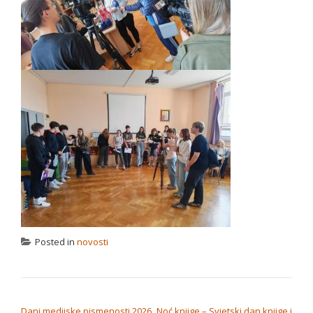
Posted in
novosti
NAVIGACIJA OBJAVA
Dani medijske pismenosti 2026.
Noć knjige – Svjetski dan knjige i