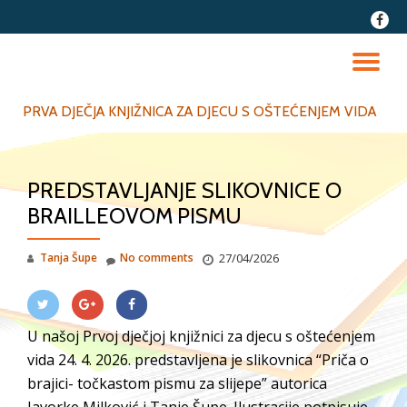
fa-
faceb
Skip
to
TO
content
NA
PRVA DJEČJA KNJIŽNICA ZA DJECU S OŠTEĆENJEM VIDA
PREDSTAVLJANJE SLIKOVNICE O
BRAILLEOVOM PISMU
Tanja Šupe
No comments
27/04/2026
U našoj Prvoj dječjoj knjižnici za djecu s oštećenjem
vida 24. 4. 2026. predstavljena je slikovnica “Priča o
brajici- točkastom pismu za slijepe” autorica
Javorke Milković i Tanje Šupe. Ilustracije potpisuje