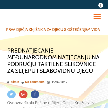
fa-
faceb
Skip
to
TO
content
NA
PRVA DJEČJA KNJIŽNICA ZA DJECU S OŠTEĆENJEM VIDA
PREDNATJECANJE
MEĐUNARODNOM NATJECANJU NA
PODRUČJU TAKTILNE SLIKOVNICE
ZA SLIJEPU I SLABOVIDNU DJECU
admin
No comments
15/02/2017
Osnovna škola Pećine u Rijeci, Odjel i Knjižnica za