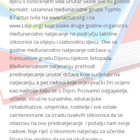
djecu s oštećenjem vida unutar Škole ove su godine
kontakt- ustanova međunarodne grupe Typhlo
&Tactus (više na www.tactus.org i na
www.Ldqr.org) koja svake druge godine organizira
međunarodno natjecanje na području taktilne
slikovnice za slijepu i slabovidnu djecu. Ove se
godine međunarodno natjecanje održava u
francuskom gradu Dijonu tijekom listopada.
Međunarodnom natjecanju prethodi
prednatjecanje unutar država koje sudjeluju na
natjecanju, a pet radova koje ocjenjivački žiri ocijeni
kao najbolje šalju se u Dijon. Pozivamo odgajatelje,
učitelje, stručne suradnike, edukacijske
rehabilitatore, umjetnike, roditelje i sve ostale
zainteresirane za izradu ovakvih slikovnica da se
odazovu na ovo prednatjecanje i pošalju nam svoje
radove. Nije riječ o likovnom natječaju za učenike.
Stoga Vas molimo da se ne okušavate u