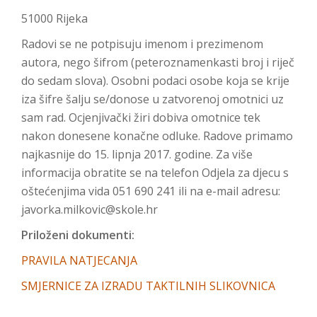
51000 Rijeka
Radovi se ne potpisuju imenom i prezimenom
autora, nego šifrom (peteroznamenkasti broj i riječ
do sedam slova). Osobni podaci osobe koja se krije
iza šifre šalju se/donose u zatvorenoj omotnici uz
sam rad. Ocjenjivački žiri dobiva omotnice tek
nakon donesene konačne odluke. Radove primamo
najkasnije do 15. lipnja 2017. godine. Za više
informacija obratite se na telefon Odjela za djecu s
oštećenjima vida 051 690 241 ili na e-mail adresu:
javorka.milkovic@skole.hr
Priloženi dokumenti:
PRAVILA NATJECANJA
SMJERNICE ZA IZRADU TAKTILNIH SLIKOVNICA