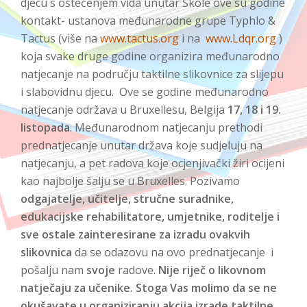
djecu s oštećenjem vida unutar Škole ove su godine
kontakt- ustanova međunarodne grupe Typhlo &
Tactus (više na
www.tactus.org
i na
www.Ldqr.org
)
koja svake druge godine organizira međunarodno
natjecanje na području taktilne slikovnice za slijepu
i slabovidnu djecu. Ove se godine međunarodno
natjecanje održava u Bruxellesu, Belgija
17, 18 i 19.
listopada
. Međunarodnom natjecanju prethodi
prednatjecanje unutar država koje sudjeluju na
natjecanju, a pet radova koje ocjenjivački žiri ocijeni
kao najbolje šalju se u Bruxelles. Pozivamo
odgajatelje, učitelje, stručne suradnike,
edukacijske rehabilitatore, umjetnike, roditelje i
sve ostale zainteresirane za izradu ovakvih
slikovnica
da se odazovu na ovo prednatjecanje i
pošalju nam
svoje
radove.
Nije riječ o likovnom
natječaju za učenike. Stoga Vas molimo da se ne
okušavate u organiziranju akcija izrade taktilne