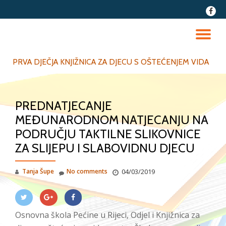
fa-
faceb
Skip
to
TO
content
NA
PRVA DJEČJA KNJIŽNICA ZA DJECU S OŠTEĆENJEM VIDA
PREDNATJECANJE
MEĐUNARODNOM NATJECANJU NA
PODRUČJU TAKTILNE SLIKOVNICE
ZA SLIJEPU I SLABOVIDNU DJECU
Tanja Šupe
No comments
04/03/2019
Osnovna škola Pećine u Rijeci, Odjel i Knjižnica za