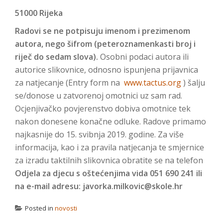
51000 Rijeka
Radovi se ne potpisuju imenom i prezimenom
autora, nego šifrom (peteroznamenkasti broj i
riječ do sedam slova).
Osobni podaci autora ili
autorice slikovnice, odnosno ispunjena prijavnica
za natjecanje (Entry form na
www.tactus.org
) šalju
se/donose u zatvorenoj omotnici uz sam rad.
Ocjenjivačko povjerenstvo dobiva omotnice tek
nakon donesene konačne odluke. Radove primamo
najkasnije do 15. svibnja 2019. godine. Za više
informacija, kao i za pravila natjecanja te smjernice
za izradu taktilnih slikovnica obratite se na telefon
Odjela za djecu s oštećenjima vida 051 690 241 ili
na e-mail adresu: javorka.milkovic@skole.hr
Posted in
novosti