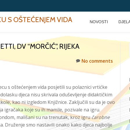
ECU S OŠTEĆENJEM VIDA
NOVOSTI
DJEL
TTI, DV “MORČIĆ”, RIJEKA
No comments
ecu s oštećenjem vida posjetili su polaznici vrtićke
olasku djeca nisu skrivala oduševljenje didaktičkim
le, kao ni izgledom Knjižnice. Zaključili su da je ovo
 igračaka koje su ih mamile, pozivale na igru.
ndom, mališani su na trenutak, kroz igru
čarobne
a. Druženje smo nastavili onako kako djeca najbolje