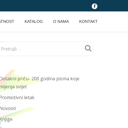
fa-
facebook
ATNOST
KATALOG
O NAMA
KONTAKT
Dotakni priču- 200 godina pisma koje
mijenja svijet
Promotivni letak
Novosti
Knjige