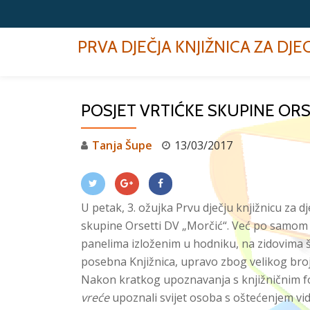
Skip
PRVA DJEČJA KNJIŽNICA ZA DJ
to
content
POSJET VRTIĆKE SKUPINE ORSE
Tanja Šupe
13/03/2017
U petak, 3. ožujka Prvu dječju knjižnicu za dj
skupine Orsetti DV „Morčić“. Već po samom d
panelima izloženim u hodniku, na zidovima ško
posebna Knjižnica, upravo zbog velikog broja
Nakon kratkog upoznavanja s knjižničnim fo
vreće
upoznali svijet osoba s oštećenjem vid