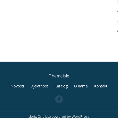
Themeisle
Novosti
Djelatnost
Katalog
O nama
Kontakt
fa-
facebook
Llorix One Lite
powered by
WordPress