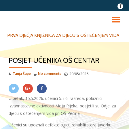
fa-
faceb
Skip
to
TO
content
NA
PRVA DJEČJA KNJIŽNICA ZA DJECU S OŠTEĆENJEM VIDA
POSJET UČENIKA OŠ CENTAR
Tanja Šupe
No comments
20/05/2026
U petak, 15.5.2026. učenici 5. i 6. razreda, polaznici
izvannastavne aktivnosti Moja Rijeka, posjetili su Odjel za
djecu s oštećenjem vida pri OŠ Pećine.
Učenici su upoznali defektologicu rehabilitatora Javorku