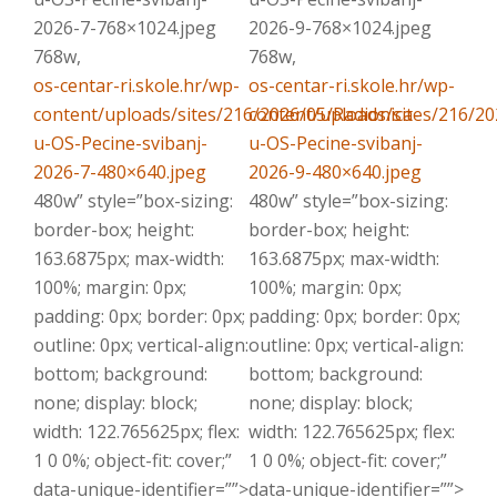
2026-7-768×1024.jpeg
2026-9-768×1024.jpeg
768w,
768w,
os-centar-ri.skole.hr/wp-
os-centar-ri.skole.hr/wp-
content/uploads/sites/216/2026/05/Radionica-
content/uploads/sites/216/20
u-OS-Pecine-svibanj-
u-OS-Pecine-svibanj-
2026-7-480×640.jpeg
2026-9-480×640.jpeg
480w” style=”box-sizing:
480w” style=”box-sizing:
border-box; height:
border-box; height:
163.6875px; max-width:
163.6875px; max-width:
100%; margin: 0px;
100%; margin: 0px;
padding: 0px; border: 0px;
padding: 0px; border: 0px;
outline: 0px; vertical-align:
outline: 0px; vertical-align:
bottom; background:
bottom; background:
none; display: block;
none; display: block;
width: 122.765625px; flex:
width: 122.765625px; flex:
1 0 0%; object-fit: cover;”
1 0 0%; object-fit: cover;”
data-unique-identifier=””>
data-unique-identifier=””>