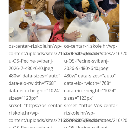
os-centar-ri.skole.hr/wp-
os-centar-ri.skole.hr/wp-
content/uploads/sites/216/2026/05/Radionica-
content/uploads/sites/216/20
u-OS-Pecine-svibanj-
u-OS-Pecine-svibanj-
2026-7-480×640.jpeg
2026-9-480×640.jpeg
480w” data-sizes=”auto”
480w” data-sizes=”auto”
data-eio-rwidth=”768″
data-eio-rwidth=”768″
data-eio-rheight=”1024″
data-eio-rheight=”1024″
sizes=”123px”
sizes=”123px”
srcset=”https://os-centar-
srcset=”https://os-centar-
ri.skole.hr/wp-
ri.skole.hr/wp-
content/uploads/sites/216/2026/05/Radionica-
content/uploads/sites/216/20
u-OS-Pecine-svibanj-
u-OS-Pecine-svibanj-