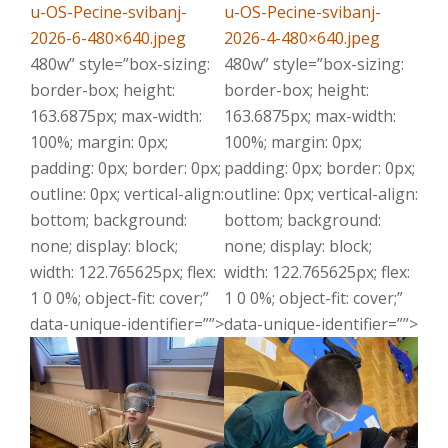
u-OS-Pecine-svibanj-
u-OS-Pecine-svibanj-
2026-6-480×640.jpeg
2026-4-480×640.jpeg
480w” style=”box-sizing:
480w” style=”box-sizing:
border-box; height:
border-box; height:
163.6875px; max-width:
163.6875px; max-width:
100%; margin: 0px;
100%; margin: 0px;
padding: 0px; border: 0px;
padding: 0px; border: 0px;
outline: 0px; vertical-align:
outline: 0px; vertical-align:
bottom; background:
bottom; background:
none; display: block;
none; display: block;
width: 122.765625px; flex:
width: 122.765625px; flex:
1 0 0%; object-fit: cover;”
1 0 0%; object-fit: cover;”
data-unique-identifier=””>
data-unique-identifier=””>