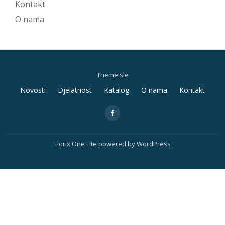
Kontakt
O nama
Themeisle
Secondary
Novosti
Djelatnost
Katalog
O nama
Kontakt
Menu
fa-
facebook
Llorix One Lite
powered by
WordPress