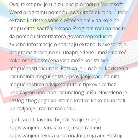
Ovaj tekst prvi je u nizu lekcija o radu u Microsoft
Word programu pomoću Jaws čitača ekrana. Čitače
ekrana koriste osobe s oštećenjem vida koje ne
mogu čitati sadržaj ekrana. Program radi na način
da pomoću sintetizatora govora reproducira
zvučne informacije o sadržaju ekrana. Nove verzije
programa značajno su unaprijeđene i možemo reći
kako osoba oštećena vida može koristi sve
mogućnosti računala. Razlika je u načinu korištenja
računalnih mogućnosti. Upravljanje računalnim
mogućnostima odvija se putem tipkovnice bez
uobičajene uporabe računalnog miša. Navedeno je
razlog zbog čega koristimo kratice kako bi ubrzali
upravljanje i rad na računalu.
Ljudi su od davnina bilježili svoje znanje
zapisivanjem. Danas to najčešće radimo
zapisivanjem teksta u računalni program. Postoji