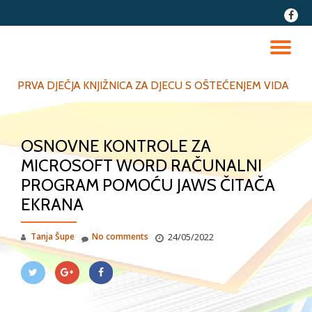
fa-
faceb
Skip
to
TO
content
NA
PRVA DJEČJA KNJIŽNICA ZA DJECU S OŠTEĆENJEM VIDA
OSNOVNE KONTROLE ZA
MICROSOFT WORD RAČUNALNI
PROGRAM POMOĆU JAWS ČITAČA
EKRANA
Tanja Šupe
No comments
24/05/2022