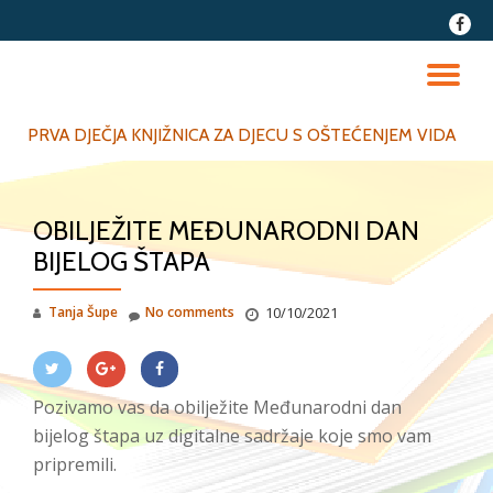
fa-
faceb
Skip
to
TO
content
NA
PRVA DJEČJA KNJIŽNICA ZA DJECU S OŠTEĆENJEM VIDA
OBILJEŽITE MEĐUNARODNI DAN
BIJELOG ŠTAPA
Tanja Šupe
No comments
10/10/2021
Pozivamo vas da obilježite Međunarodni dan
bijelog štapa uz digitalne sadržaje koje smo vam
pripremili.