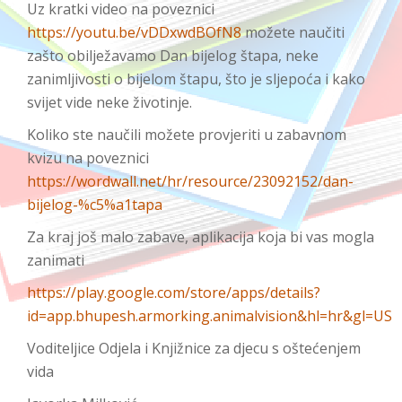
Uz kratki video na poveznici
https://youtu.be/vDDxwdBOfN8
možete naučiti
zašto obilježavamo Dan bijelog štapa, neke
zanimljivosti o bijelom štapu, što je sljepoća i kako
svijet vide neke životinje.
Koliko ste naučili možete provjeriti u zabavnom
kvizu na poveznici
https://wordwall.net/hr/resource/23092152/dan-
bijelog-%c5%a1tapa
Za kraj još malo zabave, aplikacija koja bi vas mogla
zanimati
https://play.google.com/store/apps/details?
id=app.bhupesh.armorking.animalvision&hl=hr&gl=US
Voditeljice Odjela i Knjižnice za djecu s oštećenjem
vida