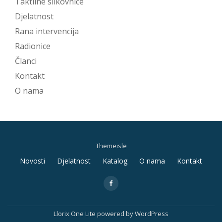
Taktilne slikovnice
Djelatnost
Rana intervencija
Radionice
Članci
Kontakt
O nama
Themeisle
Secondary
Novosti
Djelatnost
Katalog
O nama
Kontakt
Menu
fa-
facebook
Llorix One Lite
powered by
WordPress