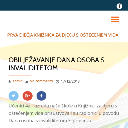
fa-
faceb
Skip
to
TO
content
NA
PRVA DJEČJA KNJIŽNICA ZA DJECU S OŠTEĆENJEM VIDA
OBILJEŽAVANJE DANA OSOBA S
INVALIDITETOM
admin
No comments
17/12/2013
Učenici 4a. razreda naše škole u Knjižnici za djecu s
oštećenjem vida prisustvovali su radionici u povodu
Dana osoba s invaliditetom 3. prosinca.