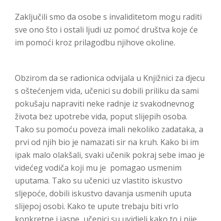
Zaključili smo da osobe s invaliditetom mogu raditi
sve ono što i ostali ljudi uz pomoć društva koje će
im pomoći kroz prilagodbu njihove okoline.
Obzirom da se radionica odvijala u Knjižnici za djecu
s oštećenjem vida, učenici su dobili priliku da sami
pokušaju napraviti neke radnje iz svakodnevnog
života bez upotrebe vida, poput slijepih osoba.
Tako su pomoću poveza imali nekoliko zadataka, a
prvi od njih bio je namazati sir na kruh. Kako bi im
ipak malo olakšali, svaki učenik pokraj sebe imao je
videćeg vodiča koji mu je pomagao usmenim
uputama. Tako su učenici uz vlastito iskustvo
sljepoće, dobili iskustvo davanja usmenih uputa
slijepoj osobi. Kako te upute trebaju biti vrlo
konkretne i jasne, učenici su uvidjeli kako to i nije