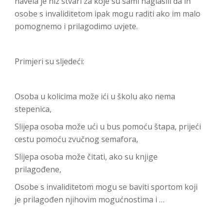
navela je niz stvari za koje su sami naglasili da ih
osobe s invaliditetom ipak mogu raditi ako im malo
pomognemo i prilagodimo uvjete.
Primjeri su sljedeći:
Osoba u kolicima može ići u školu ako nema
stepenica,
Slijepa osoba može ući u bus pomoću štapa, prijeći
cestu pomoću zvučnog semafora,
Slijepa osoba može čitati, ako su knjige
prilagođene,
Osobe s invaliditetom mogu se baviti sportom koji
je prilagođen njihovim mogućnostima i …