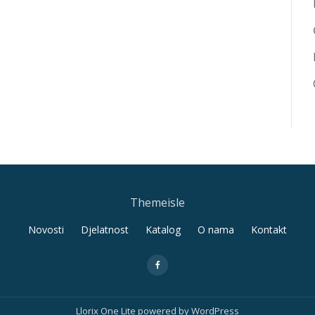
Themeisle
Novosti
Djelatnost
Katalog
O nama
Kontakt
fa-
facebook
Llorix One Lite
powered by
WordPress