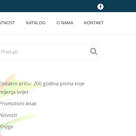
fa-
facebook
ATNOST
KATALOG
O NAMA
KONTAKT
Dotakni priču- 200 godina pisma koje
mijenja svijet
Promotivni letak
Novosti
Knjige