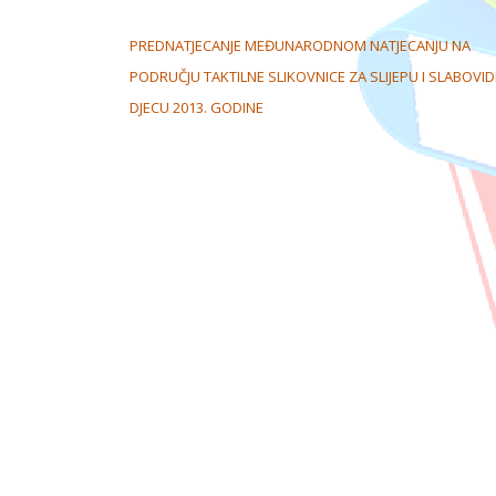
NAVIGACIJA OBJAVA
PREDNATJECANJE MEĐUNARODNOM NATJECANJU NA
PODRUČJU TAKTILNE SLIKOVNICE ZA SLIJEPU I SLABOVI
DJECU 2013. GODINE