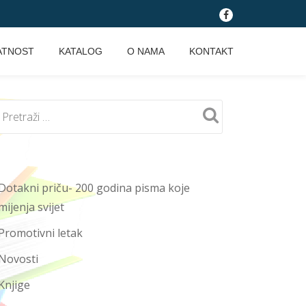
fa-
facebook
ATNOST
KATALOG
O NAMA
KONTAKT
Dotakni priču- 200 godina pisma koje
mijenja svijet
Promotivni letak
Novosti
Knjige