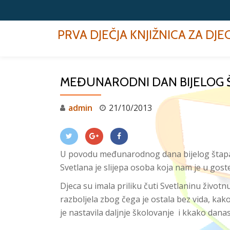
Skip
PRVA DJEČJA KNJIŽNICA ZA DJ
to
content
MEĐUNARODNI DAN BIJELOG 
admin
21/10/2013
U povodu međunarodnog dana bijelog štapa u
Svetlana je slijepa osoba koja nam je u gos
Djeca su imala priliku čuti Svetlaninu život
razboljela zbog čega je ostala bez vida, kak
je nastavila daljnje školovanje i kkako danas 