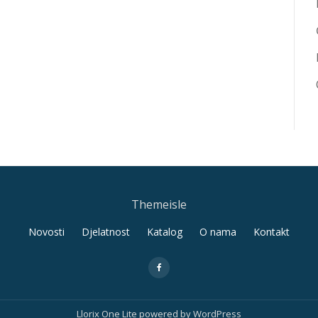
Themeisle
Novosti
Djelatnost
Katalog
O nama
Kontakt
fa-
facebook
Llorix One Lite
powered by
WordPress