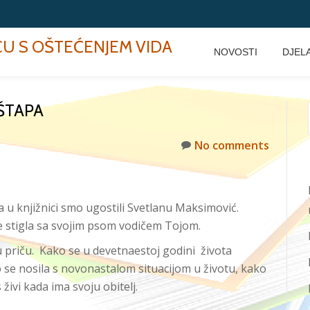
ECU S OŠTEĆENJEM VIDA
NOVOSTI
DJEL
ŠTAPA
No comments
 knjižnici smo ugostili Svetlanu Maksimović.
te stigla sa svojim psom vodičem Tojom.
nu priču. Kako se u devetnaestoj godini života
o se nosila s novonastalom situacijom u životu, kako
živi kada ima svoju obitelj.