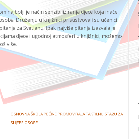
najbolji je način senzibiliziranja djece koja inače
 osoba. Druženju u knjižnici prisustvovali su učenici
itanja za Svetlanu. Ipak najviše pitanja izazvala je
kcijama djece i ugodnoj atmosferi u knjižnici, možemo
oš više.
OSNOVNA ŠKOLA PEĆINE PROMOVIRALA TAKTILNU STAZU ZA
SLIJEPE OSOBE