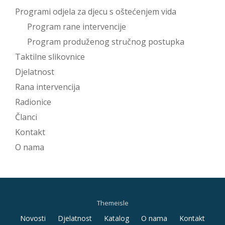
Programi odjela za djecu s oštećenjem vida
Program rane intervencije
Program produženog stručnog postupka
Taktilne slikovnice
Djelatnost
Rana intervencija
Radionice
Članci
Kontakt
O nama
Themeisle
Secondary
Novosti
Djelatnost
Katalog
O nama
Kontakt