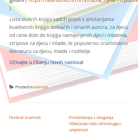
).
Lista dobrih knjiga
sadrži
popis s anotacijama
kvalitetnih knjiga domaćih i stranih autora, za djecu
od rane dobi do knjiga namijenjenih djeci i mladima,
stripove za djecu i mlade, te popularno-znanstvenu
literaturu za djecu, mlade i roditelje.
Uživajte u čitanju novih naslova!
Posted in
novosti
NAVIGACIJA OBJAVA
Festival znanosti
Prezentacija s izlaganja
Oštećenje vida, tehnologija i
umjetnost