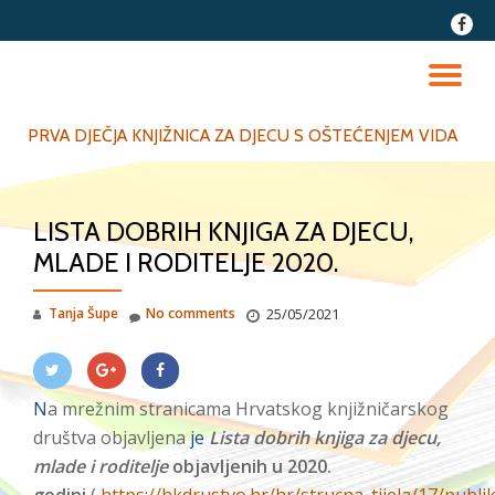
fa-
faceb
Skip
to
TO
content
NA
PRVA DJEČJA KNJIŽNICA ZA DJECU S OŠTEĆENJEM VIDA
LISTA DOBRIH KNJIGA ZA DJECU,
MLADE I RODITELJE 2020.
Tanja Šupe
No comments
25/05/2021
N
a mrežnim stranicama Hrvatskog knjižničarskog
društva objavljena
je
Lista dobrih knjiga za djecu,
mlade i roditelje
objavljenih u 2020.
godini
(
https://hkdrustvo.hr/hr/strucna_tijela/17/publik