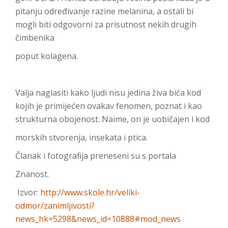
pitanju određivanje razine melanina, a ostali bi
mogli biti odgovorni za prisutnost nekih drugih
čimbenika
poput kolagena.
Valja naglasiti kako ljudi nisu jedina živa bića kod
kojih je primijećen ovakav fenomen, poznat i kao
strukturna obojenost. Naime, on je uobičajen i kod
morskih stvorenja, insekata i ptica.
Članak i fotografija preneseni su s portala
Znanost.
Izvor:
http://www.skole.hr/veliki-
odmor/zanimljivosti?
news_hk=5298&news_id=10888#mod_news