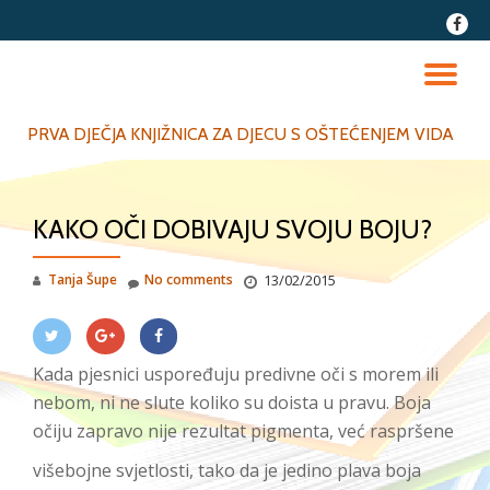
fa-
faceb
Skip
to
TO
content
NA
PRVA DJEČJA KNJIŽNICA ZA DJECU S OŠTEĆENJEM VIDA
KAKO OČI DOBIVAJU SVOJU BOJU?
Tanja Šupe
No comments
13/02/2015
Kada pjesnici uspoređuju predivne oči s morem ili
nebom, ni ne slute koliko su doista u pravu. Boja
očiju zapravo nije rezultat pigmenta, već raspršene
višebojne svjetlosti, tako da je jedino plava boja