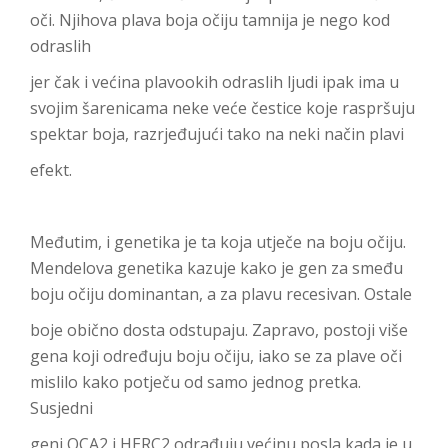
oči. Njihova plava boja očiju tamnija je nego kod
odraslih
jer čak i većina plavookih odraslih ljudi ipak ima u
svojim šarenicama neke veće čestice koje raspršuju
spektar boja, razrjeđujući tako na neki način plavi
efekt.
Međutim, i genetika je ta koja utječe na boju očiju.
Mendelova genetika kazuje kako je gen za smeđu
boju očiju dominantan, a za plavu recesivan. Ostale
boje obično dosta odstupaju. Zapravo, postoji više
gena koji određuju boju očiju, iako se za plave oči
mislilo kako potječu od samo jednog pretka.
Susjedni
geni OCA2 i HERC2 odrađuju većinu posla kada je u