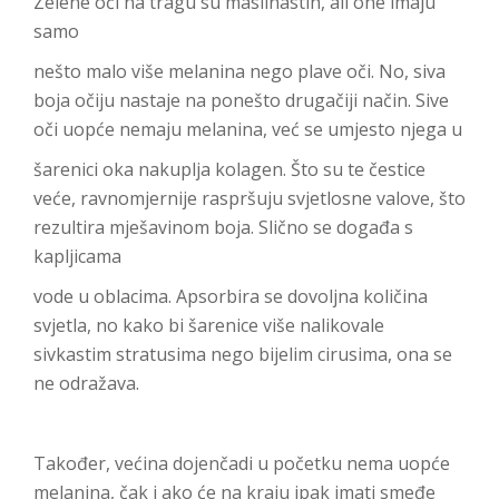
Zelene oči na tragu su maslinastih, ali one imaju
samo
nešto malo više melanina nego plave oči. No, siva
boja očiju nastaje na ponešto drugačiji način. Sive
oči uopće nemaju melanina, već se umjesto njega u
šarenici oka nakuplja kolagen. Što su te čestice
veće, ravnomjernije raspršuju svjetlosne valove, što
rezultira mješavinom boja. Slično se događa s
kapljicama
vode u oblacima. Apsorbira se dovoljna količina
svjetla, no kako bi šarenice više nalikovale
sivkastim stratusima nego bijelim cirusima, ona se
ne odražava.
Također, većina dojenčadi u početku nema uopće
melanina, čak i ako će na kraju ipak imati smeđe