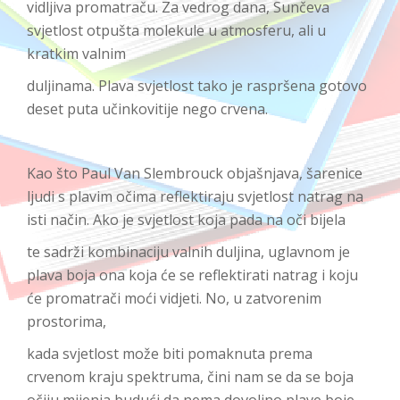
vidljiva promatraču. Za vedrog dana, Sunčeva
svjetlost otpušta molekule u atmosferu, ali u
kratkim valnim
duljinama. Plava svjetlost tako je raspršena gotovo
deset puta učinkovitije nego crvena.
Kao što Paul Van Slembrouck objašnjava, šarenice
ljudi s plavim očima reflektiraju svjetlost natrag na
isti način. Ako je svjetlost koja pada na oči bijela
te sadrži kombinaciju valnih duljina, uglavnom je
plava boja ona koja će se reflektirati natrag i koju
će promatrači moći vidjeti. No, u zatvorenim
prostorima,
kada svjetlost može biti pomaknuta prema
crvenom kraju spektruma, čini nam se da se boja
očiju mijenja budući da nema dovoljno plave boje