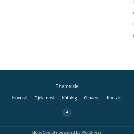
Themeisle
Novosti
Djelatnost
Katalog
O nama
Kontakt
fa-
facebook
Llorix One Lite
powered by
WordPress