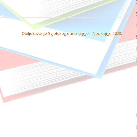
Obilježavanje Svjetskog dana knjige – Noć knjige 2023.