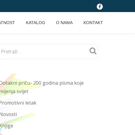
fa-
facebook
ATNOST
KATALOG
O NAMA
KONTAKT
Dotakni priču- 200 godina pisma koje
mijenja svijet
Promotivni letak
Novosti
Knjige