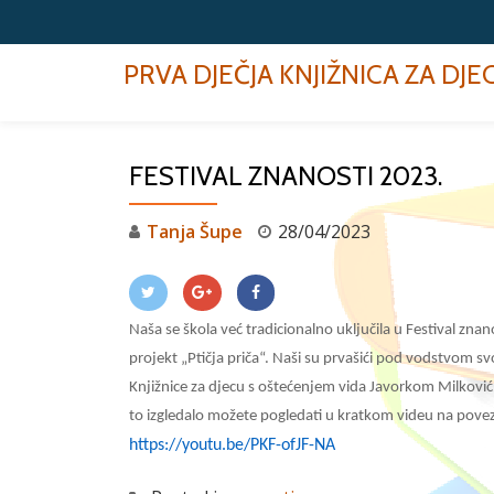
Skip
PRVA DJEČJA KNJIŽNICA ZA DJ
to
content
FESTIVAL ZNANOSTI 2023.
Tanja Šupe
28/04/2023
Naša se škola već tradicionalno uključila u Festival znan
projekt „Ptičja priča“. Naši su prvašići pod vodstvom svo
Knjižnice za djecu s oštećenjem vida Javorkom Milković i
to izgledalo možete pogledati u kratkom videu na povezni
https://youtu.be/PKF-ofJF-NA