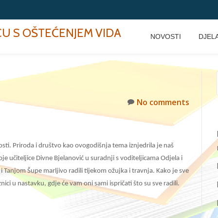
ECU S OŠTEĆENJEM VIDA
NOVOSTI
DJEL
No comments
osti. Priroda i društvo kao ovogodišnja tema iznjedrila je naš
je učiteljice Divne Bjelanović u suradnji s voditeljicama Odjela i
 Tanjom Šupe marljivo radili tijekom ožujka i travnja. Kako je sve
ci u nastavku, gdje će vam oni sami ispričati što su sve radili.