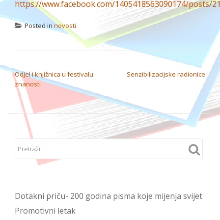
https://www.facebook.com/1405418563090174/posts/2
Posted in
novosti
NAVIGACIJA OBJAVA
Odjel i knjižnica u festivalu
Senzibilizacijske radionice
znanosti
Dotakni priču- 200 godina pisma koje mijenja svijet
Promotivni letak