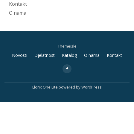
Kontakt
O nama
Themeisle
Secondary
Novosti
Djelatnost
Katalog
O nama
Kontakt
Menu
fa-
facebook
Llorix One Lite
powered by
WordPress