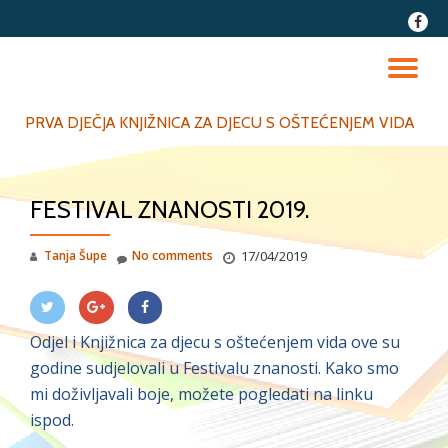
fa-
faceb
Skip
to
TO
content
NA
PRVA DJEČJA KNJIŽNICA ZA DJECU S OŠTEĆENJEM VIDA
FESTIVAL ZNANOSTI 2019.
Tanja Šupe
No comments
17/04/2019
Odjel i Knjižnica za djecu s oštećenjem vida ove su
godine sudjelovali u Festivalu znanosti. Kako smo
mi doživljavali boje, možete pogledati na linku
ispod.