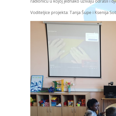
radionicu u kojoj jednako uživaju odrasli i dj
Voditeljice
projekta
: Tanja Šupe
i
Ksenija
Sob