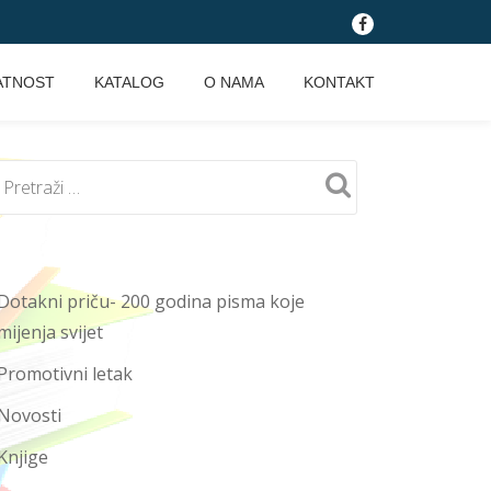
fa-
facebook
ATNOST
KATALOG
O NAMA
KONTAKT
Dotakni priču- 200 godina pisma koje
mijenja svijet
Promotivni letak
Novosti
Knjige