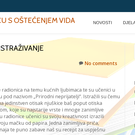
ECU S OŠTEĆENJEM VIDA
NOVOSTI
DJEL
ISTRAŽIVANJE
No comments
e
radionic
a
na temu kućnih ljubimaca te su učenici
u
ču
pod nazivom „Prirodni neprijatelji“. Istražili s
u
čemu
 jedinstven otisak njuškice baš poput otiska
kom, koje su najstarije vrste i
mnoge
zanimljive
lu radionice
učenici su svoju kreativnost izrazili
voju mačku od papira. Jedna zanimljiva priča,
znaja te puno zabave naš su recept za uspješnu