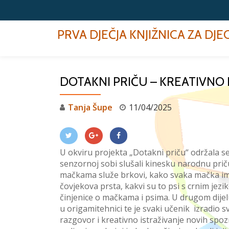
Skip
PRVA DJEČJA KNJIŽNICA ZA DJ
to
content
DOTAKNI PRIČU – KREATIVNO 
Tanja Šupe
11/04/2025
U
okviru projekta „Dotakni priču“
održal
a s
senzornoj sobi
slušali
kinesku narodnu pri
mačkama služe brkovi, kako svaka mačka ima
čovjekova prsta
, k
akvi su to psi s crnim jezi
činjenice o
mačkama i psima
. U drugom dije
u
origami
tehnici
te
je svaki učenik izradio s
razgovor i
kreativno
istraživanje novih spo