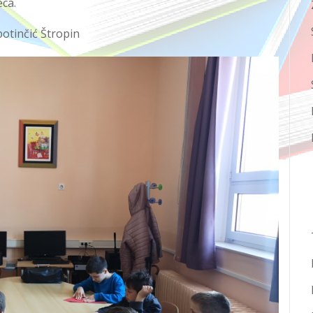
eca.
otinčić
Štropin