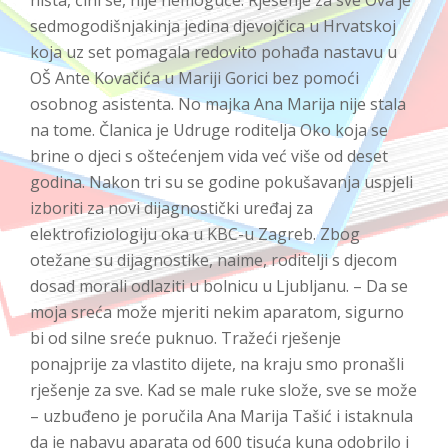
sedmogodišnjakinja jedina djevojčica u Hrvatskoj
koja uz set pomagala redovito pohađa nastavu u
OŠ Ante Kovačića u Mariji Gorici bez pomoći
osobnog asistenta. No majka Ana Marija nije stala
na tome. Članica je Udruge roditelja Oko koja se
brine o djeci s oštećenjem vida već više od deset
godina. Nakon tri su se godine pokušavanja uspjeli
izboriti za novi dijagnostički uređaj za
elektrofiziologiju oka u KBC-u Zagreb. Zbog
otežane su dijagnostike, naime, roditelji s djecom
dosad morali odlaziti u bolnicu u Ljubljanu. – Da se
moja sreća može mjeriti nekim aparatom, sigurno
bi od silne sreće puknuo. Tražeći rješenje
ponajprije za vlastito dijete, na kraju smo pronašli
rješenje za sve. Kad se male ruke slože, sve se može
– uzbuđeno je poručila Ana Marija Tašić i istaknula
da je nabavu aparata od 600 tisuća kuna odobrilo i