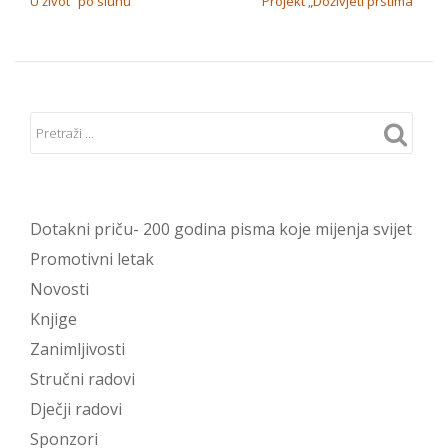
U život “po sluhu”
Projekt „Doživjeti prstima“
Dotakni priču- 200 godina pisma koje mijenja svijet
Promotivni letak
Novosti
Knjige
Zanimljivosti
Stručni radovi
Dječji radovi
Sponzori