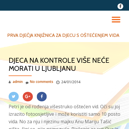
fa-
faceb
Skip
to
TO
content
NA
PRVA DJEČJA KNJIŽNICA ZA DJECU S OŠTEĆENJEM VIDA
DJECA NA KONTROLE VIŠE NEĆE
MORATI U LJUBLJANU
admin
No comments
24/01/2014
Petri je od rođenja višestruko oštećen vid. Oči su joj
izrazito fotoosjetljive i može koristiti samo 10 posto
vida. No za nju i njezinu majku Anu Mariju Tašić
ništa, čini se, nije nemoguće. Rješenje za sve Ova je