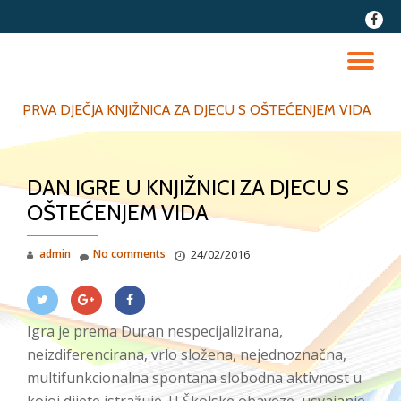
fa-
faceb
Skip
to
TO
content
NA
PRVA DJEČJA KNJIŽNICA ZA DJECU S OŠTEĆENJEM VIDA
DAN IGRE U KNJIŽNICI ZA DJECU S
OŠTEĆENJEM VIDA
admin
No comments
24/02/2016
Igra je prema Duran nespecijalizirana,
neizdiferencirana, vrlo složena, nejednoznačna,
multifunkcionalna spontana slobodna aktivnost u
kojoj dijete istražuje. U Školske obaveze, usvajanje