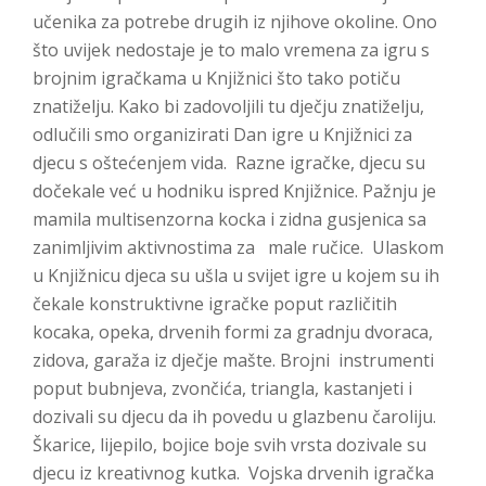
učenika za potrebe drugih iz njihove okoline. Ono
što uvijek nedostaje je to malo vremena za igru s
brojnim igračkama u Knjižnici što tako potiču
znatiželju. Kako bi zadovoljili tu dječju znatiželju,
odlučili smo organizirati Dan igre u Knjižnici za
djecu s oštećenjem vida. Razne igračke, djecu su
dočekale već u hodniku ispred Knjižnice. Pažnju je
mamila multisenzorna kocka i zidna gusjenica sa
zanimljivim aktivnostima za male ručice. Ulaskom
u Knjižnicu djeca su ušla u svijet igre u kojem su ih
čekale konstruktivne igračke poput različitih
kocaka, opeka, drvenih formi za gradnju dvoraca,
zidova, garaža iz dječje mašte. Brojni instrumenti
poput bubnjeva, zvončića, triangla, kastanjeti i
dozivali su djecu da ih povedu u glazbenu čaroliju.
Škarice, lijepilo, bojice boje svih vrsta dozivale su
djecu iz kreativnog kutka. Vojska drvenih igračka