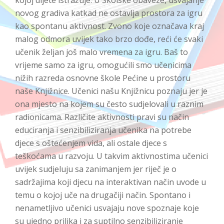
novog gradiva katkad ne ostavlja prostora za igru
kao spontanu aktivnost. Zvono koje označava kraj
malog odmora uvijek tako brzo dođe, reći će svaki
učenik željan još malo vremena za igru. Baš to
vrijeme samo za igru, omogućili smo učenicima
nižih razreda osnovne škole Pećine u prostoru
naše Knjižnice. Učenici našu Knjižnicu poznaju jer je
ona mjesto na kojem su često sudjelovali u raznim
radionicama. Različite aktivnosti pravi su način
educiranja i senzibiliziranja učenika na potrebe
djece s oštećenjem vida, ali ostale djece s
teškoćama u razvoju. U takvim aktivnostima učenici
uvijek sudjeluju sa zanimanjem jer riječ je o
sadržajima koji djecu na interaktivan način uvode u
temu o kojoj uče na drugačiji način. Spontano i
nenametljivo učenici usvajaju nove spoznaje koje
su ujedno prilika i za suptilno senzibiliziranje