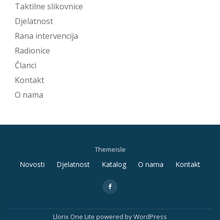
Taktilne slikovnice
Djelatnost
Rana intervencija
Radionice
Članci
Kontakt
O nama
Themeisle
Secondary
Novosti
Djelatnost
Katalog
O nama
Kontakt
Menu
fa-
facebook
Llorix One Lite
powered by
WordPress