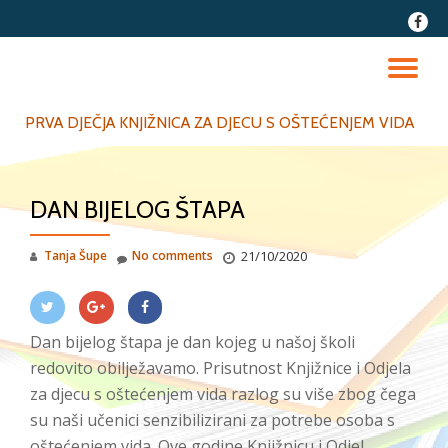
fa-
faceb
Skip
to
TO
content
NA
PRVA DJEČJA KNJIŽNICA ZA DJECU S OŠTEĆENJEM VIDA
DAN BIJELOG ŠTAPA
Tanja Šupe
No comments
21/10/2020
Dan bijelog štapa je dan kojeg u našoj školi
redovito obilježavamo. Prisutnost Knjižnice i Odjela
za djecu s oštećenjem vida razlog su više zbog čega
su naši učenici senzibilizirani za potrebe osoba s
oštećenjem vida. Ove godine Knjižnicu i Odjel