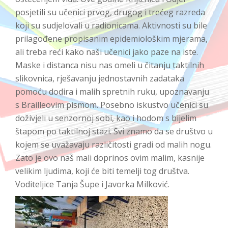
posjetili su učenici prvog, drugog i trećeg razreda
koji su sudjelovali u radionicama. Aktivnosti su bile
prilagođene propisanim epidemiološkim mjerama,
ali treba reći kako naši učenici jako paze na iste.
Maske i distanca nisu nas omeli u čitanju taktilnih
slikovnica, rješavanju jednostavnih zadataka
pomoću dodira i malih spretnih ruku, upoznavanju
s Brailleovim pismom. Posebno iskustvo učenici su
doživjeli u senzornoj sobi, kao i hodom s bijelim
štapom po taktilnoj stazi. Svi znamo da se društvo u
kojem se uvažavaju različitosti gradi od malih nogu.
Zato je ovo naš mali doprinos ovim malim, kasnije
velikim ljudima, koji će biti temelji tog društva.
Voditeljice Tanja Šupe i Javorka Milković.