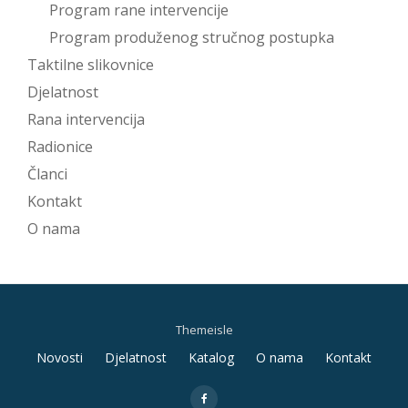
Program rane intervencije
Program produženog stručnog postupka
Taktilne slikovnice
Djelatnost
Rana intervencija
Radionice
Članci
Kontakt
O nama
Themeisle
Secondary
Novosti
Djelatnost
Katalog
O nama
Kontakt
Menu
fa-