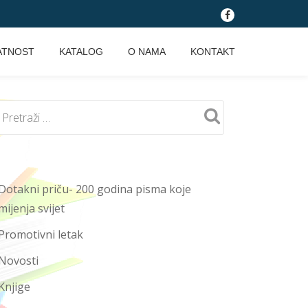
fa-
facebook
ATNOST
KATALOG
O NAMA
KONTAKT
Dotakni priču- 200 godina pisma koje
mijenja svijet
Promotivni letak
Novosti
Knjige