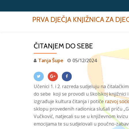
Skip
PRVA DJEČJA KNJIŽNICA ZA DJ
to
content
ČITANJEM DO SEBE
Tanja Šupe
05/12/2024
Učenici 1. i 2. razreda sudjeluju na čitalačk
do sebe koji se provodi u školskoj knjižnici i
izgrađuje kultura čitanja i potiče
razvoj soc
sklopu provedenih radionica slušali priču „
Vučković, natjecali su se u književnom kvizu
emocijama te su sudjelovali u poučno-zabav