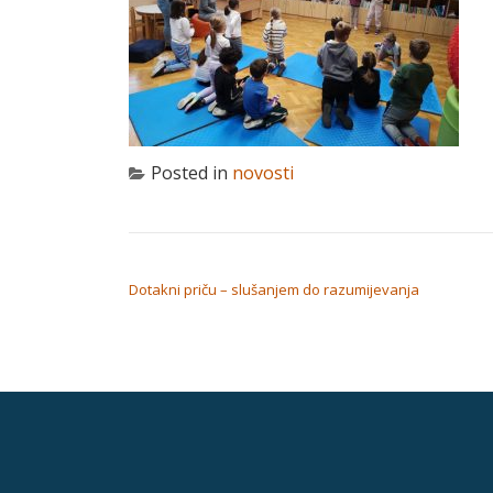
Posted in
novosti
NAVIGACIJA OBJAVA
Dotakni priču – slušanjem do razumijevanja
Secondary