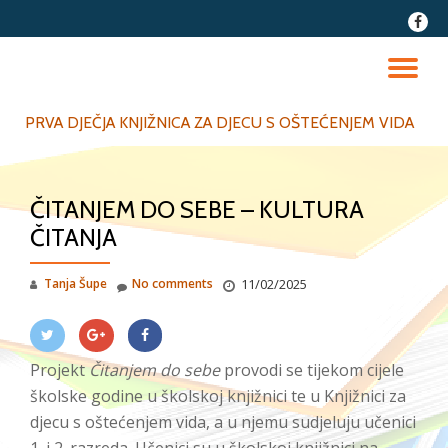
fa-
faceb
Skip
to
TO
content
NA
PRVA DJEČJA KNJIŽNICA ZA DJECU S OŠTEĆENJEM VIDA
ČITANJEM DO SEBE – KULTURA
ČITANJA
Tanja Šupe
No comments
11/02/2025
Projekt
Čitanjem do sebe
provodi se tijekom cijele
školske godine u školskoj knjižnici te u Knjižnici za
djecu s oštećenjem vida, a u njemu sudjeluju učenici
1. i 2. razreda. Učenici su u školskoj knjižnici na