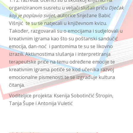
organiziranom susretu u veljači slušali priču
Dječak
koji je poplavio svijet,
autorice Snježane Babić
Višnjić te su se natjecali u književnom kvizu.
Također, razgovarali su o emocijama i sudjelovali u
kreativnim igrama kao što su poštanski sandučić
emocija, dan-noć i pantomima te su se likovno
izrazili. Aktivnostima slušanja i interpretiranja
terapeutske priče na temu određene emocije te
kreativnim igrama potiče se kod učenika razvoj
emocionalne
pismenosti
te se izgrađuje kultura
čitanja.
Voditeljice projekta: Ksenija Sobotinčić Štropin,
Tanja Šupe i Antonija Vuletić