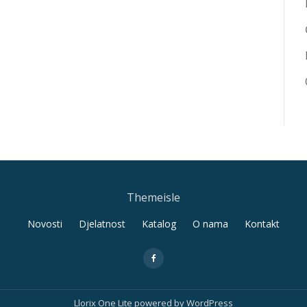
Themeisle
Novosti
Djelatnost
Katalog
O nama
Kontakt
fa-
facebook
Llorix One Lite
powered by
WordPress