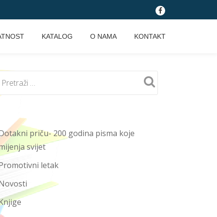
fa-
facebook
ATNOST
KATALOG
O NAMA
KONTAKT
Dotakni priču- 200 godina pisma koje
mijenja svijet
Promotivni letak
Novosti
Knjige