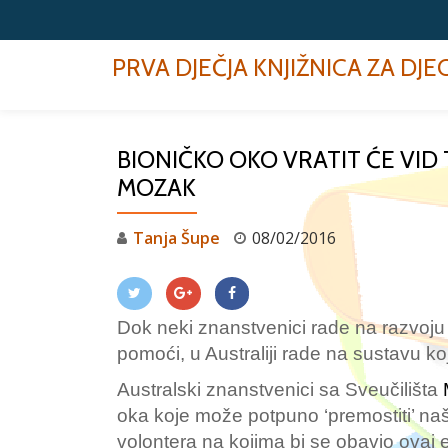
Skip
PRVA DJEČJA KNJIŽNICA ZA DJ
to
content
BIONIČKO OKO VRATIT ĆE VID
MOZAK
Tanja Šupe
08/02/2016
Dok neki znanstvenici rade na razvoju
pomoći, u Australiji rade na sustavu koj
Australski znanstvenici sa Sveučilišta
oka koje može potpuno ‘premostiti’ na
volontera na kojima bi se obavio ovaj