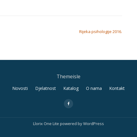
Rijeka psihologije 2016.
Themeisle
Novosti
Djelatnost
Katalog
O nama
Kontakt
fa-
facebook
Llorix One Lite
powered by
WordPress