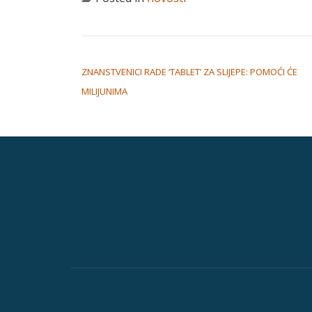
NAVIGACIJA OBJAVA
ZNANSTVENICI RADE ‘TABLET’ ZA SLIJEPE: POMOĆI ĆE
MILIJUNIMA
Secondary
Menu