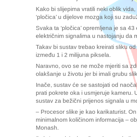
Kako bi slijepima vratili neki oblik vida
‘pločica’ u dijelove mozga koji su zad
Svaka ta ‘pločica’ opremljena je sa 43 
električnim signalima u nastojanju da m
Takav bi sustav trebao kreirati sliku o
između 1 i 2 milijuna piksela.
Naravno, ovo se ne može mjeriti sa zdr
olakšanje u životu jer bi imali grubu sl
Inače, sustav će se sastojati od naočal
prati pokrete oka i usmjeruje kameru. U 
sustav za bežični prijenos signala u 
– Procesor slike je kao karikaturist. O
minimalnom količinom informacija – ob
Monash.