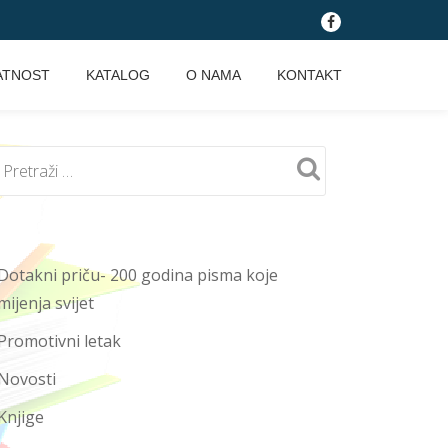
fa-
facebook
ATNOST
KATALOG
O NAMA
KONTAKT
Dotakni priču- 200 godina pisma koje
mijenja svijet
Promotivni letak
Novosti
Knjige