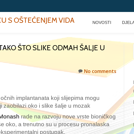
ECU S OŠTEĆENJEM VIDA
NOVOSTI
DJEL
 TAKO ŠTO SLIKE ODMAH ŠALJE U
No comments
 očnih implantanata koji slijepima mogu
i zaobilazi oko i slike šalje u mozak
Monash
rade na razvoju nove vrste bioničkog
še oko, a trenutno su u procesu pronalaska
 eksperimentalni postupak.