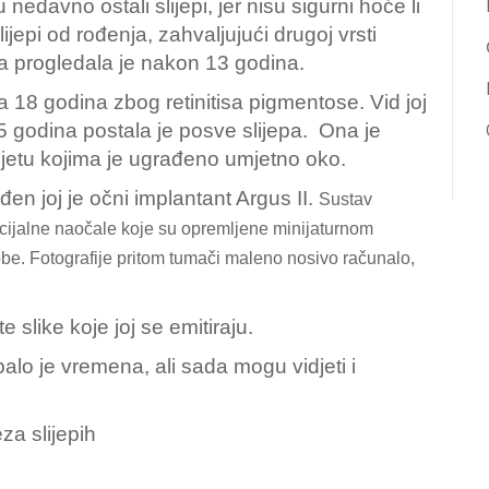
 nedavno ostali slijepi, jer nisu sigurni hoće li
ijepi od rođenja, zahvaljujući drugoj vrsti
a progledala je nakon 13 godina.
la 18 godina zbog retinitisa pigmentose. Vid joj
5 godina postala je posve slijepa. Ona je
vijetu kojima je ugrađeno umjetno oko.
ađen joj je očni implantant Argus II.
Sustav
pecijalne naočale koje su opremljene minijaturnom
e. Fotografije pritom tumači maleno nosivo računalo,
te slike koje joj se emitiraju.
ebalo je vremena, ali sada mogu vidjeti i
za slijepih