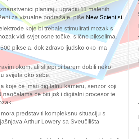
, znanstvenici planiraju ugraditi 11 malenih
uženi za vizualne podražaje, piše
New Scientist.
elektrode koje bi trebale stimulirati mozak s
ozak vidi svjetlosne točke, slične pikselima.
d 500 piksela, dok zdravo ljudsko oko ima
avim okom, ali slijepi bi barem dobili neko
iku svijeta oko sebe.
a koje će imati digitalnu kameru, senzor koji
naočalama će biti još i digitalni procesor te
mozak.
n mora predstaviti kompleksnu situaciju s
jašnjava Arthur Lowery sa Sveučilišta