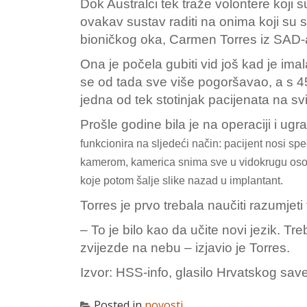
Dok Australci tek traže volontere koji su
ovakav sustav raditi na onima koji su sl
bioničkog oka, Carmen Torres iz SAD-
Ona je počela gubiti vid još kad je ima
se od tada sve više pogoršavao, a s 4
jedna od tek stotinjak pacijenata na s
Prošle godine bila je na operaciji i ugr
funkcionira na sljedeći način: pacijent nosi s
kamerom, kamerica snima sve u vidokrugu osob
koje potom šalje slike nazad u implantant.
Torres je prvo trebala naučiti razumjeti 
– To je bilo kao da učite novi jezik. Tr
zvijezde na nebu – izjavio je Torres.
Izvor: HSS-info, glasilo Hrvatskog save
Posted in
novosti