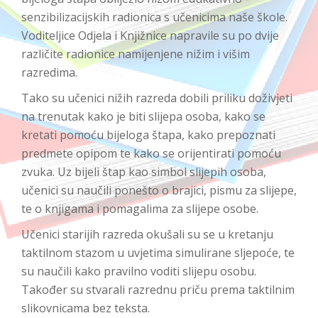
senzibilizacijskih radionica s učenicima naše škole.
Voditeljice Odjela i Knjižnice napravile su po dvije
različite radionice namijenjene nižim i višim
razredima.
Tako su učenici nižih razreda dobili priliku doživjeti
na trenutak kako je biti slijepa osoba, kako se
kretati pomoću bijeloga štapa, kako prepoznati
predmete opipom te kako se orijentirati pomoću
zvuka. Uz bijeli štap kao simbol slijepih osoba,
učenici su naučili ponešto o brajici, pismu za slijepe,
te o knjigama i pomagalima za slijepe osobe.
Učenici starijih razreda okušali su se u kretanju
taktilnom stazom u uvjetima simulirane sljepoće, te
su naučili kako pravilno voditi slijepu osobu.
Također su stvarali razrednu priču prema taktilnim
slikovnicama bez teksta.