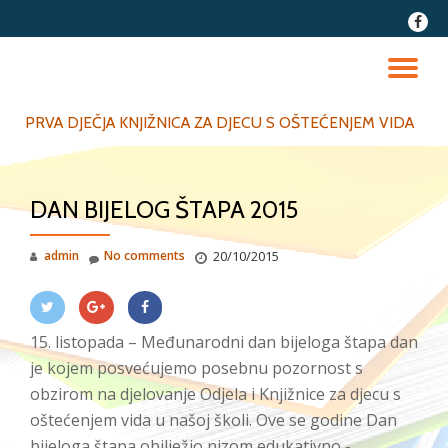
fa-
faceb
Skip
to
TO
content
NA
PRVA DJEČJA KNJIŽNICA ZA DJECU S OŠTEĆENJEM VIDA
DAN BIJELOG ŠTAPA 2015
admin
No comments
20/10/2015
15. listopada – Međunarodni dan bijeloga štapa dan
je kojem posvećujemo posebnu pozornost s
obzirom na djelovanje Odjela i Knjižnice za djecu s
oštećenjem vida u našoj školi. Ove se godine Dan
bijeloga štapa obilježio nizom edukativno -