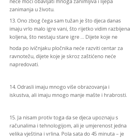
neće moći obavljati mnoga zanimljiva i lijepa
zanimanja u životu.
13. Ono zbog čega sam tužan je što djeca danas
imaju vrlo malo igre vani, što rijetko vidim razbijena
koljena, što nestaju stare igre … Dijete koje ne
hoda po ivičnjaku pločnika neće razviti centar za
ravnotežu, dijete koje je skroz zaštićeno neće
napredovati.
14. Odrasli imaju mnogo više obrazovanja i
iskustva, ali imaju mnogo manje mašte i hrabrosti.
15. Ja nisam protiv toga da se djeca upoznaju s
računalima i tehnologijom, ali je umjerenost jedna
velika vještina i vrlina. Pola sata do 45 minuta – je