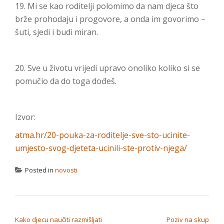
19. Mi se kao roditelji polomimo da nam djeca što
brže prohodaju i progovore, a onda im govorimo –
šuti, sjedi i budi miran.
20. Sve u životu vrijedi upravo onoliko koliko si se
pomučio da do toga dođeš.
Izvor:
atma.hr/20-pouka-za-roditelje-sve-sto-ucinite-
umjesto-svog-djeteta-ucinili-ste-protiv-njega/
Posted in
novosti
NAVIGACIJA OBJAVA
Kako djecu naučiti razmišljati
Poziv na skup