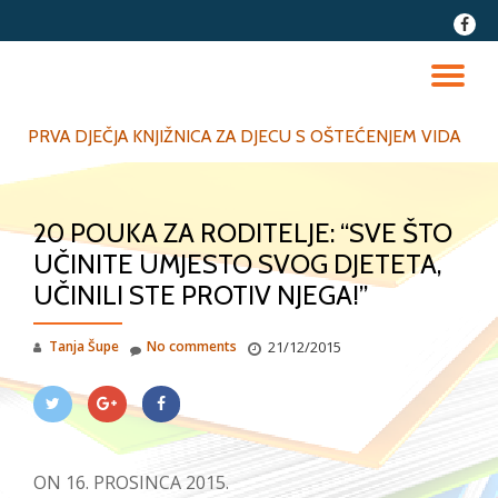
fa-
faceb
Skip
to
TO
content
NA
PRVA DJEČJA KNJIŽNICA ZA DJECU S OŠTEĆENJEM VIDA
20 POUKA ZA RODITELJE: “SVE ŠTO
UČINITE UMJESTO SVOG DJETETA,
UČINILI STE PROTIV NJEGA!”
Tanja Šupe
No comments
21/12/2015
ON 16. PROSINCA 2015.