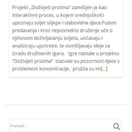
Projekt „Doživjeti prstima“ zamišljen je kao
interaktivni proces, u kojem srednjoškolci
upoznaju svijet slijepe i slabovidne djece.Putem
predavanja i kroz neposredno druženje uče o
njihovom doživljavanju svijeta, uočavaju i
analiziraju upotrebe, te osmišljavaju ideje za
izradu društvenih igara. Igre nastale u projektu
“Doživjeti prstima“ izazvale su pozornost djece s
Read
problemom koncentracije, pružila su im
[…]
more
about
Projekt
„Doživjeti
prstima“