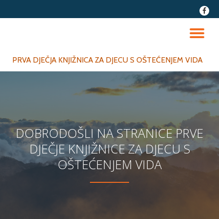
fa-
faceb
Skip
to
TO
content
NA
PRVA DJEČJA KNJIŽNICA ZA DJECU S OŠTEĆENJEM VIDA
DOBRODOŠLI NA STRANICE PRVE
DJEČJE KNJIŽNICE ZA DJECU S
OŠTEĆENJEM VIDA