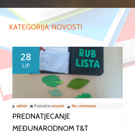
KATEGORIJA:
NOVOSTI
28
LIP
admin
Posted in
novosti
No comments
PREDNATJECANJE
MEĐUNARODNOM T&T