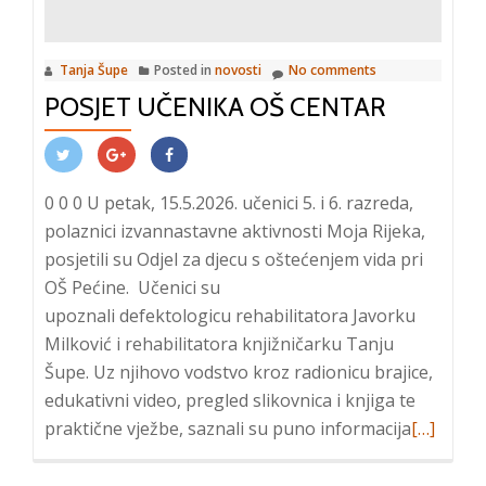
Tanja Šupe
Posted in
novosti
No comments
POSJET UČENIKA OŠ CENTAR
0 0 0 U petak, 15.5.2026. učenici 5. i 6. razreda,
polaznici izvannastavne aktivnosti Moja Rijeka,
posjetili su Odjel za djecu s oštećenjem vida pri
OŠ Pećine. Učenici su
upoznali defektologicu rehabilitatora Javorku
Milković i rehabilitatora knjižničarku Tanju
Šupe. Uz njihovo vodstvo kroz radionicu brajice,
edukativni video, pregled slikovnica i knjiga te
Read
praktične vježbe, saznali su puno informacija
[…]
more
about