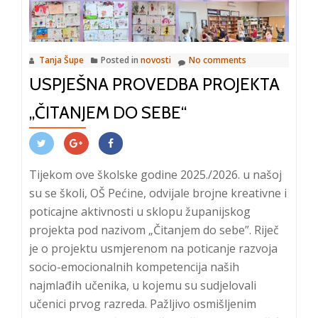
Tanja Šupe
Posted in
novosti
No comments
USPJEŠNA PROVEDBA PROJEKTA
„ČITANJEM DO SEBE“
Tijekom ove školske godine 2025./2026. u našoj
su se školi, OŠ Pećine, odvijale brojne kreativne i
poticajne aktivnosti u sklopu županijskog
projekta pod nazivom „Čitanjem do sebe”. Riječ
je o projektu usmjerenom na poticanje razvoja
socio-emocionalnih kompetencija naših
najmlađih učenika, u kojemu su sudjelovali
učenici prvog razreda. Pažljivo osmišljenim