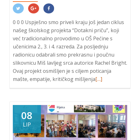
0 0 0 Uspješno smo priveli kraju još jedan ciklus
našeg školskog projekta “Dotakni priču”, koji
već tradicionalno provodimo u OŠ Pećine s
učenicima 2., 3. i 4. razreda. Za posljednju
radionicu odabrali smo prekrasnu i poučnu
slikovnicu Miš lavljeg srca autorice Rachel Bright.
Ovaj projekt osmišljen je s ciljem poticanja
Read
mašte, empatije, kritičkog mišljenja
[…]
more
about
Završnica
projekta
08
“Dotakni
LIP
priču”