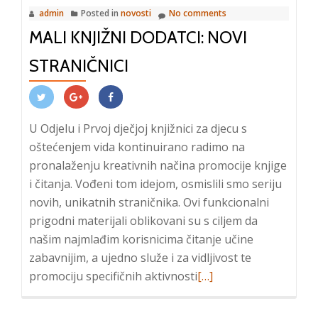
admin
Posted in
novosti
No comments
ne
MALI KNJIŽNI DODATCI: NOVI
pozna
meja“
STRANIČNICI
U Odjelu i Prvoj dječjoj knjižnici za djecu s
oštećenjem vida kontinuirano radimo na
pronalaženju kreativnih načina promocije knjige
i čitanja. Vođeni tom idejom, osmislili smo seriju
novih, unikatnih straničnika. Ovi funkcionalni
prigodni materijali oblikovani su s ciljem da
našim najmlađim korisnicima čitanje učine
zabavnijim, a ujedno služe i za vidljivost te
Read
promociju specifičnih aktivnosti
[…]
more
about