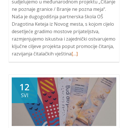
sudjelujemo u međunarodnom projektu „Čitanje
ne poznaje granice / Branje ne pozna meja“.
Naša je dugogodišnja partnerska škola OŠ
Dragotina Keteja iz Novog mesta, s kojom cijelo
desetljeće gradimo mostove prijateljstva,
razmjenjujemo iskustva i zajednički ostvarujemo
ključne ciljeve projekta poput promocije čitanja,
Read
razvijanja čitalačkih vještina
[…]
more
about
Međunarodni
projekt
12
„Čitanje
SVI
ne
poznaje
granice
/
Branje