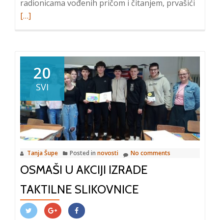
Read
radionicama vođenih pričom i čitanjem, prvašići
more
[…]
about
Uspje
prove
projek
20
„Čitan
SVI
do
sebe“
Tanja Šupe
Posted in
novosti
No comments
OSMAŠI U AKCIJI IZRADE
TAKTILNE SLIKOVNICE