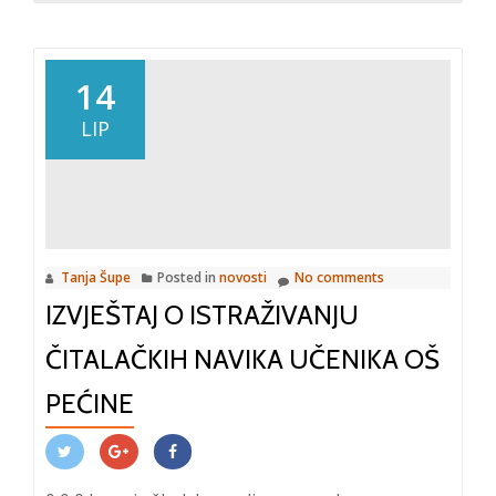
about
Prednatjecanje
Međunarodnom
14
T&T
LIP
natjecanju
na
području
taktilne
slikovnice
Tanja Šupe
Posted in
novosti
No comments
za
IZVJEŠTAJ O ISTRAŽIVANJU
slijepu
i
ČITALAČKIH NAVIKA UČENIKA OŠ
slabovidnu
djecu
PEĆINE