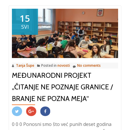
Posjet
učenika
15
OŠ
SVI
Centar
Tanja Šupe
Posted in
novosti
No comments
MEĐUNARODNI PROJEKT
„ČITANJE NE POZNAJE GRANICE /
BRANJE NE POZNA MEJA“
0 0 0 Ponosni smo što već punih deset godina