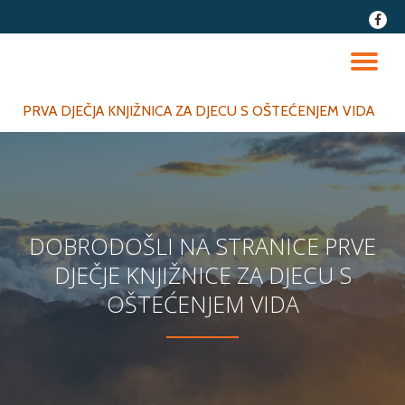
fa-
faceb
Skip
to
TO
content
NA
PRVA DJEČJA KNJIŽNICA ZA DJECU S OŠTEĆENJEM VIDA
DOBRODOŠLI NA STRANICE PRVE
DJEČJE KNJIŽNICE ZA DJECU S
OŠTEĆENJEM VIDA