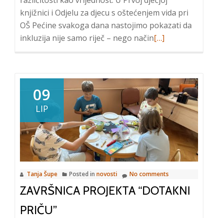
različitosti kao vrijednost. U Prvoj dječjoj
knjižnici i Odjelu za djecu s oštećenjem vida pri
OŠ Pećine svakoga dana nastojimo pokazati da
Read
inkluzija nije samo riječ – nego način
[…]
more
about
GODINA
U
09
KOJOJ
LIP
SMO
DOTICALI
PRIČE
I
BRISALI
Tanja Šupe
Posted in
novosti
No comments
GRANICE
ZAVRŠNICA PROJEKTA “DOTAKNI
PRIČU”