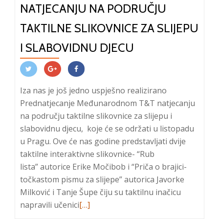
NATJECANJU NA PODRUČJU
TAKTILNE SLIKOVNICE ZA SLIJEPU
I SLABOVIDNU DJECU
Iza nas je još jedno uspješno realizirano
Prednatjecanje Međunarodnom T&T natjecanju
na području taktilne slikovnice za slijepu i
slabovidnu djecu, koje će se održati u listopadu
u Pragu. Ove će nas godine predstavljati dvije
taktilne interaktivne slikovnice- “Rub
lista” autorice Erike Močibob i “Priča o brajici-
točkastom pismu za slijepe” autorica Javorke
Milković i Tanje Šupe čiju su taktilnu inačicu
Read
napravili učenici
[…]
more