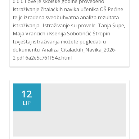
0 0 0 I ove je školske godine provedeno
istraživanje čitalačkih navika učenika OŠ Pećine
te je izrađena sveobuhvatna analiza rezultata
istraživanja. Istraživanje su provele: Tanja Šupe,
Maja Vrancich i Ksenija Sobotinčić Štropin
Izvještaj istraživanja možete pogledati u
dokumentu: Analiza_Citalackih_Navika_2026-
2.pdf 6a2e5c761f54e.html
12
LIP