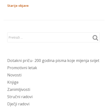
Mali
NAVIGACIJA
Starije objave
knjižni
OBJAVA
dodatci:
Novi
straničnici
Dotakni priču- 200 godina pisma koje mijenja svijet
Promotivni letak
Novosti
Knjige
Zanimljivosti
Stručni radovi
Dječji radovi