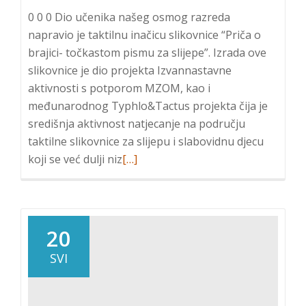
0 0 0 Dio učenika našeg osmog razreda
napravio je taktilnu inačicu slikovnice “Priča o
brajici- točkastom pismu za slijepe”. Izrada ove
slikovnice je dio projekta Izvannastavne
aktivnosti s potporom MZOM, kao i
međunarodnog Typhlo&Tactus projekta čija je
središnja aktivnost natjecanje na području
taktilne slikovnice za slijepu i slabovidnu djecu
Read
koji se već dulji niz
[…]
more
about
Osmaši
u
20
akciji
SVI
izrade
taktilne
slikovnice