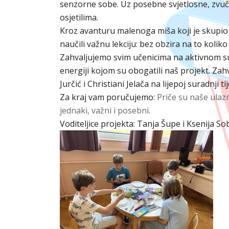
senzorne sobe. Uz posebne svjetlosne, zvučne
osjetilima.
Kroz avanturu malenoga miša koji je skupio 
naučili važnu lekciju: bez obzira na to koliko
Zahvaljujemo svim učenicima na aktivnom su
energiji kojom su obogatili naš projekt. Zahv
Jurčić i Christiani Jelača na lijepoj suradnji 
Za kraj vam poručujemo:
Priče su naše ulazn
jednaki, važni i posebni.
Voditeljice projekta: Tanja Šupe i Ksenija So