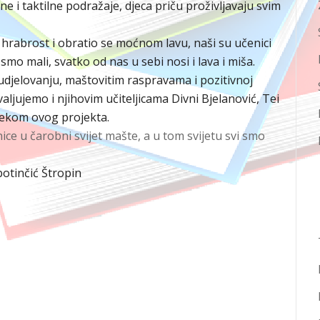
 i taktilne podražaje, djeca priču proživljavaju svim
hrabrost i obratio se moćnom lavu, naši su učenici
 smo mali, svatko od nas u sebi nosi i lava i miša.
djelovanju, maštovitim raspravama i pozitivnoj
aljujemo i njihovim učiteljicama Divni Bjelanović, Tei
tijekom ovog projekta.
ice u čarobni svijet mašte, a u tom svijetu svi smo
botinčić Štropin