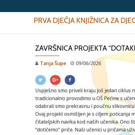
Skip
PRVA DJEČJA KNJIŽNICA ZA DJ
to
content
ZAVRŠNICA PROJEKTA “DOTAKN
Tanja Šupe
09/06/2026
Uspješno smo priveli kraju još jedan ciklus 
tradicionalno provodimo u OŠ Pećine s učenici
odabrali smo prekrasnu i poučnu slikovnic
Ovaj projekt osmišljen je s ciljem poticanja m
čitateljskih navika kod naših učenika. Ono št
“dotičemo” priče. Naši učenici u pričama uži