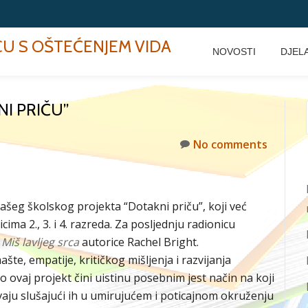
ECU S OŠTEĆENJEM VIDA
NOVOSTI
DJEL
I PRIČU”
No comments
našeg školskog projekta “Dotakni priču”, koji već
ma 2., 3. i 4. razreda. Za posljednju radionicu
u
Miš lavljeg srca
autorice Rachel Bright.
ašte, empatije, kritičkog mišljenja i razvijanja
o ovaj projekt čini uistinu posebnim jest način na koji
vaju slušajući ih u umirujućem i poticajnom okruženju