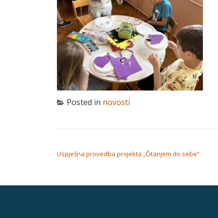
Posted in
novosti
NAVIGACIJA OBJAVA
Uspješna provedba projekta „Čitanjem do sebe“