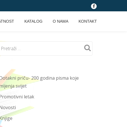
fa-
facebook
ATNOST
KATALOG
O NAMA
KONTAKT
Dotakni priču- 200 godina pisma koje
mijenja svijet
Promotivni letak
Novosti
Knjige