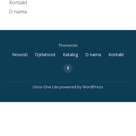
Kontakt
O nama
Themeisle
Secondary
Novosti
Djelatnost
Katalog
O nama
Kontakt
Menu
fa-
facebook
Llorix One Lite
powered by
WordPress