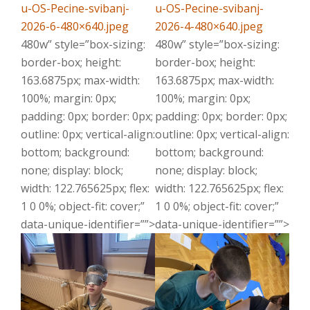
u-OS-Pecine-svibanj-
u-OS-Pecine-svibanj-
2026-6-480×640.jpeg
2026-4-480×640.jpeg
480w” style=”box-sizing:
480w” style=”box-sizing:
border-box; height:
border-box; height:
163.6875px; max-width:
163.6875px; max-width:
100%; margin: 0px;
100%; margin: 0px;
padding: 0px; border: 0px;
padding: 0px; border: 0px;
outline: 0px; vertical-align:
outline: 0px; vertical-align:
bottom; background:
bottom; background:
none; display: block;
none; display: block;
width: 122.765625px; flex:
width: 122.765625px; flex:
1 0 0%; object-fit: cover;”
1 0 0%; object-fit: cover;”
data-unique-identifier=””>
data-unique-identifier=””>