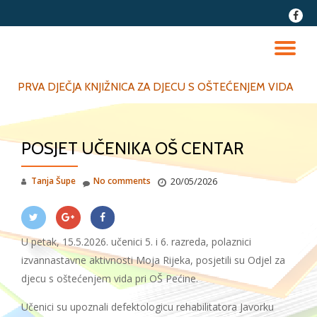
fa-
faceb
Skip
to
TO
content
NA
PRVA DJEČJA KNJIŽNICA ZA DJECU S OŠTEĆENJEM VIDA
POSJET UČENIKA OŠ CENTAR
Tanja Šupe
No comments
20/05/2026
U petak, 15.5.2026. učenici 5. i 6. razreda, polaznici
izvannastavne aktivnosti Moja Rijeka, posjetili su Odjel za
djecu s oštećenjem vida pri OŠ Pećine.
Učenici su upoznali defektologicu rehabilitatora Javorku