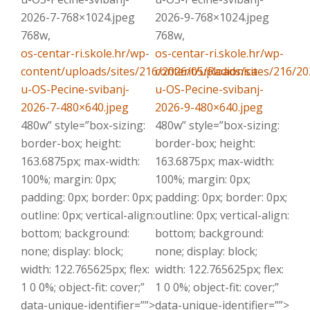
2026-7-768×1024.jpeg
2026-9-768×1024.jpeg
768w,
768w,
os-centar-ri.skole.hr/wp-
os-centar-ri.skole.hr/wp-
content/uploads/sites/216/2026/05/Radionica-
content/uploads/sites/216/20
u-OS-Pecine-svibanj-
u-OS-Pecine-svibanj-
2026-7-480×640.jpeg
2026-9-480×640.jpeg
480w” style=”box-sizing:
480w” style=”box-sizing:
border-box; height:
border-box; height:
163.6875px; max-width:
163.6875px; max-width:
100%; margin: 0px;
100%; margin: 0px;
padding: 0px; border: 0px;
padding: 0px; border: 0px;
outline: 0px; vertical-align:
outline: 0px; vertical-align:
bottom; background:
bottom; background:
none; display: block;
none; display: block;
width: 122.765625px; flex:
width: 122.765625px; flex:
1 0 0%; object-fit: cover;”
1 0 0%; object-fit: cover;”
data-unique-identifier=””>
data-unique-identifier=””>