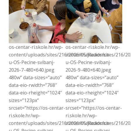
os-centar-ri.skole.hr/wp-
os-centar-ri.skole.hr/wp-
content/uploads/sites/216/2026/05/Radionica-
content/uploads/sites/216/20
u-OS-Pecine-svibanj-
u-OS-Pecine-svibanj-
2026-7-480×640.jpeg
2026-9-480×640.jpeg
480w” data-sizes=”auto”
480w” data-sizes=”auto”
data-eio-rwidth=”768″
data-eio-rwidth=”768″
data-eio-rheight=”1024″
data-eio-rheight=”1024″
sizes=”123px”
sizes=”123px”
srcset=”https://os-centar-
srcset=”https://os-centar-
ri.skole.hr/wp-
ri.skole.hr/wp-
content/uploads/sites/216/2026/05/Radionica-
content/uploads/sites/216/20
u-OS-Pecine-svibanj-
u-OS-Pecine-svibanj-