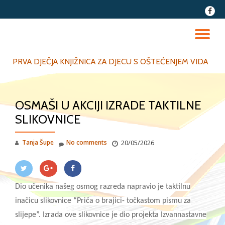
fa-
faceb
Skip
to
TO
content
NA
PRVA DJEČJA KNJIŽNICA ZA DJECU S OŠTEĆENJEM VIDA
OSMAŠI U AKCIJI IZRADE TAKTILNE
SLIKOVNICE
Tanja Šupe
No comments
20/05/2026
Dio učenika našeg osmog razreda napravio je taktilnu
inačicu slikovnice “Priča o brajici- točkastom pismu za
slijepe”. Izrada ove slikovnice je dio projekta Izvannastavne